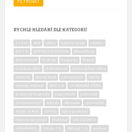
RYCHLE HLEDÁNÍ DLE KATEGORIÍ
3-14 let
akát
altány
balanční prvky
celokov
DO 1 m
DOPADOVÁ PLOCHA
dvouvěžová
environment
fit stroje
houpačky
hranol
hrazdový výlez
jednověžová
kolmá šplhací stěna
kolotoče
lanový most
Lanový prvek
lavičky
městský mobiliář
NAD 1 m
OCHRANNÁ ZÓNA
pružinová houpadla
psací tabule
pískoviště
předsazená tyč
schody
skluzavka
sportoviště
stojan na kola
střecha
tubus prolezací
tubus propojovací
třívěžová
UNI-CELOKOV
UNI-HRANOL
UNI do 1 m
UNI nad 1 m
workout