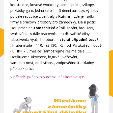
konstrukce, kovové workouty, zemní práce, výkopy,
pokládky gum. Jedná se o 1 – 3 denní turnusy, výjezdy
po celé republice z centrály v
Kuřimi
– zde je i sídlo
firmy a pracovní prostory pro zámečníky. Další pozicí
jsou práce na
zámečnické dílně
, řezání, broušení,
svařování.. A dále pracovníka do dřevařské dílny
absolventa výučního oboru –
stolař případně tesař
. Hrubá mzda – 110,- až 130,- Kč hod. Po zkušební době
( u HPP – 3 měsíce) samozřejmě řešíme dále……..
Oceňujeme šikovnost, logické uvažování,
samostatnost, dochvilnost, zodpovědnost a kladný
přístup k práci.
V případě jakéhokoliv dotazu nás kontaktujte.