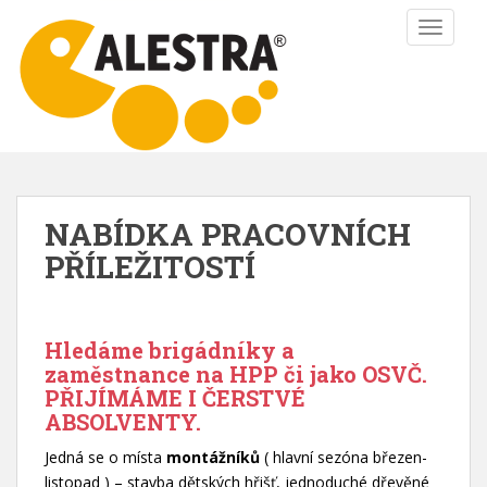
S
TOGGLE
k
i
p
t
o
m
a
i
NABÍDKA PRACOVNÍCH
n
PŘÍLEŽITOSTÍ
c
o
n
t
Hledáme brigádníky a
e
zaměstnance na HPP či jako OSVČ.
n
PŘIJÍMÁME I ČERSTVÉ
t
ABSOLVENTY.
Jedná se o místa
montážníků
( hlavní sezóna březen-
listopad ) – stavba dětských hřišť, jednoduché dřevěné