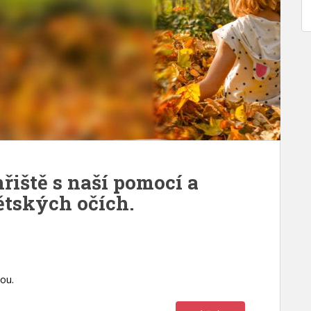
hřiště s naší pomocí a
ětských očích.
ou.