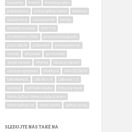
houpačky
hranol
hrazdový výlez
jednověžová
kolmá šplhací stěna
kolotoče
lanový most
Lanový prvek
lavičky
městský mobiliář
NAD 1 m
OCHRANNÁ ZÓNA
pružinová houpadla
psací tabule
pískoviště
předsazená tyč
schody
skluzavka
sportoviště
stojan na kola
střecha
tubus prolezací
tubus propojovací
třívěžová
UNI-CELOKOV
UNI-HRANOL
UNI do 1 m
UNI nad 1 m
workout
zahradní stavby
řetězový most
šikmá šplhací stěna s chyty a lanem
šikmá šplhací síť
šikmý žebřík
šplhací prvky
SLEDUJTE NÁS TAKÉ NA