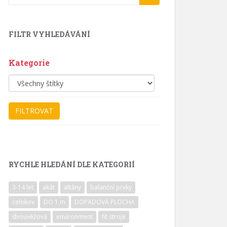
for:
FILTR VYHLEDÁVÁNÍ
Kategorie
RYCHLE HLEDÁNÍ DLE KATEGORIÍ
3-14 let
akát
altány
balanční prvky
celokov
DO 1 m
DOPADOVÁ PLOCHA
dvouvěžová
environment
fit stroje