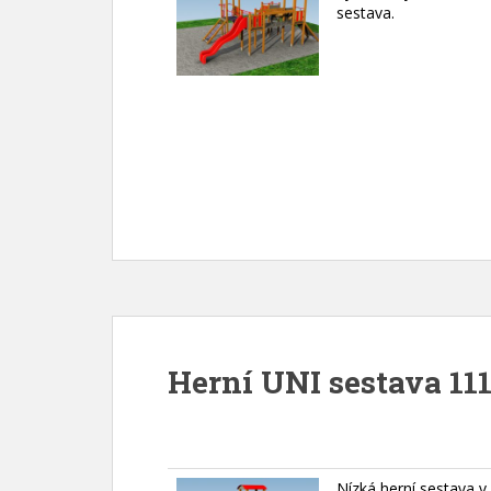
sestava.
Herní UNI sestava 111
Nízká herní sestava v