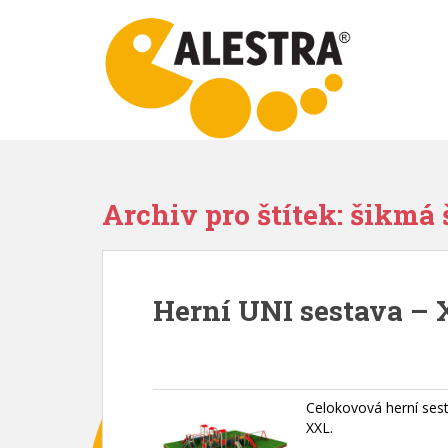
S
k
i
p
t
o
m
a
i
Archiv pro štítek: šikmá
n
c
o
n
Herní UNI sestava – 
t
e
n
t
Celokovová herní ses
XXL.