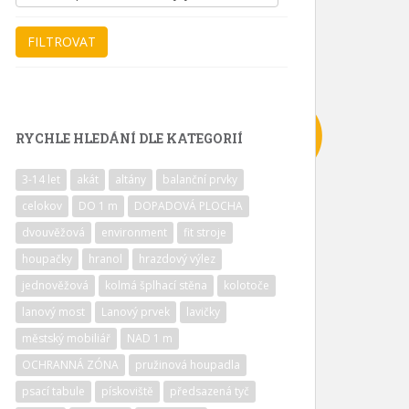
RYCHLE HLEDÁNÍ DLE KATEGORIÍ
3-14 let
akát
altány
balanční prvky
celokov
DO 1 m
DOPADOVÁ PLOCHA
dvouvěžová
environment
fit stroje
houpačky
hranol
hrazdový výlez
jednověžová
kolmá šplhací stěna
kolotoče
lanový most
Lanový prvek
lavičky
městský mobiliář
NAD 1 m
OCHRANNÁ ZÓNA
pružinová houpadla
psací tabule
pískoviště
předsazená tyč