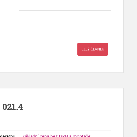
CELÝ ČLÁNEK
 021.4
 designu
Základní cena bez DPH a montáže: