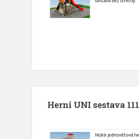
sestava bez střechy.
Herní UNI sestava 111
Nízká jednověžová he