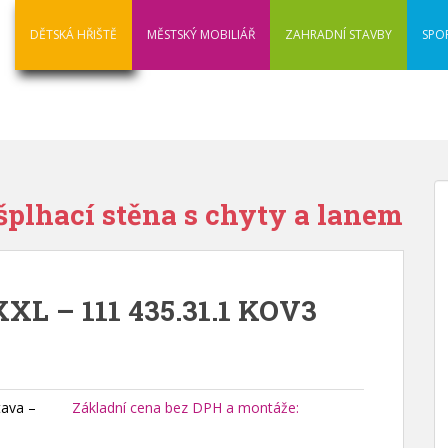
DĚTSKÁ HŘIŠTĚ
MĚSTSKÝ MOBILIÁŘ
ZAHRADNÍ STAVBY
SPO
 šplhací stěna s chyty a lanem
XXL – 111 435.31.1 KOV3
tava –
Základní cena bez DPH a montáže: