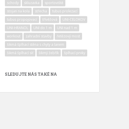
schody
skluzavka
sportoviště
stojan na kola
střecha
tubus prolezací
tubus propojovací
třívěžová
UNI-CELOKOV
UNI-HRANOL
UNI do 1 m
UNI nad 1 m
workout
zahradní stavby
řetězový most
šikmá šplhací stěna s chyty a lanem
šikmá šplhací síť
šikmý žebřík
šplhací prvky
SLEDUJTE NÁS TAKÉ NA