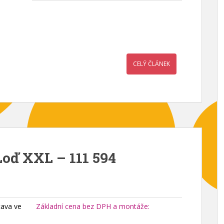
CELÝ ČLÁNEK
Loď XXL – 111 594
tava ve
Základní cena bez DPH a montáže: