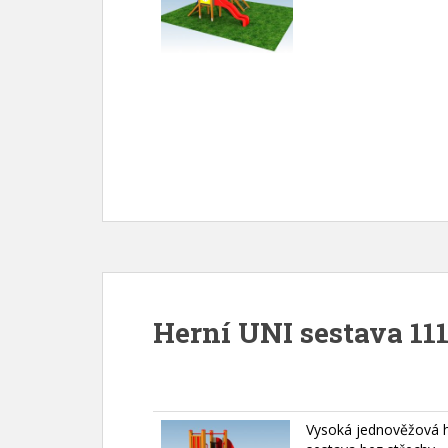
Herní UNI sestava 111
Vysoká jednověžová h