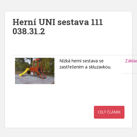
Herní UNI sestava 111
038.31.2
Nízká herní sestava se
Zákla
zastřešením a skluzavkou.
CELÝ ČLÁNEK