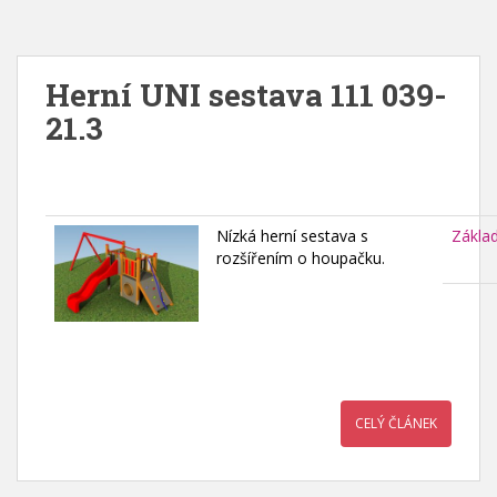
Herní UNI sestava 111 039-
21.3
Nízká herní sestava s
Zákla
rozšířením o houpačku.
CELÝ ČLÁNEK