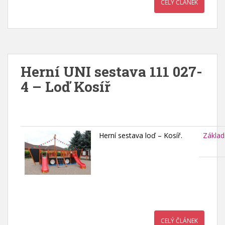
CELÝ ČLÁNEK
Herní UNI sestava 111 027-
4 – Loď Kosíř
Herní sestava loď – Kosíř.
Základ
CELÝ ČLÁNEK