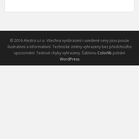
© 2016 Alestra s.r.o. Všechna vyobrazení i uvedené ceny jsou pouze
ilustrativní a informativní. Technické změny vyhrazeny bez předchozího
upozornění. Textové chyby vyhrazeny. Šablonu
Colorlib
pohání
WordPress