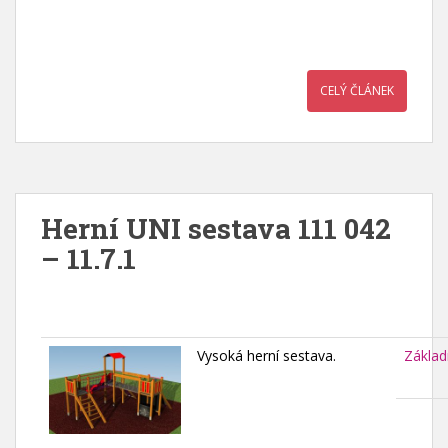
CELÝ ČLÁNEK
Herní UNI sestava 111 042
– 11.7.1
Vysoká herní sestava.
Základ