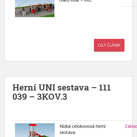
CELÝ ČLÁNEK
Herní UNI sestava – 111
039 – 3KOV.3
Nízká celokovová herní
Zákla
sestava.