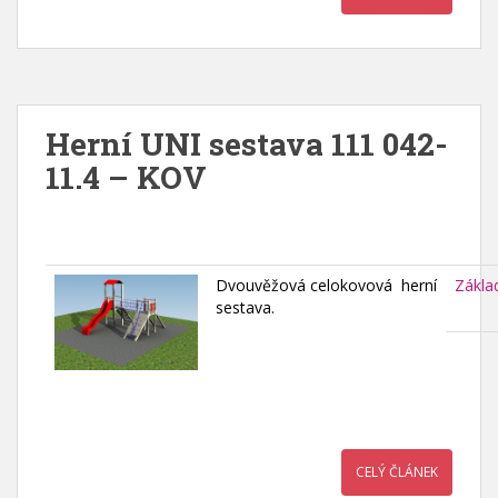
Herní UNI sestava 111 042-
11.4 – KOV
Dvouvěžová celokovová herní
Zákla
sestava.
CELÝ ČLÁNEK