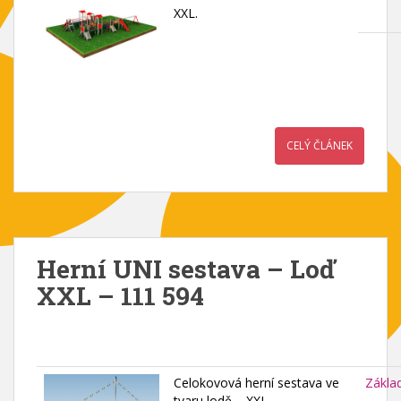
XXL.
CELÝ ČLÁNEK
Herní UNI sestava – Loď
XXL – 111 594
Celokovová herní sestava ve
Zákla
tvaru lodě – XXL.