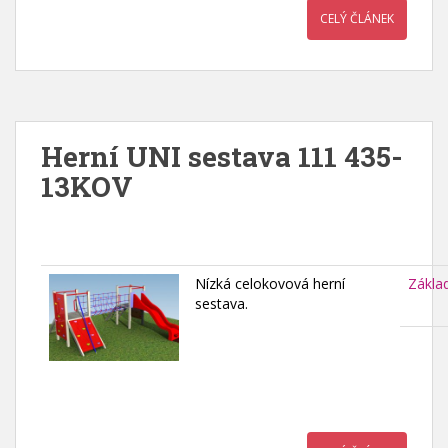
CELÝ ČLÁNEK
Herní UNI sestava 111 435-
13KOV
Nízká celokovová herní
Zákla
sestava.