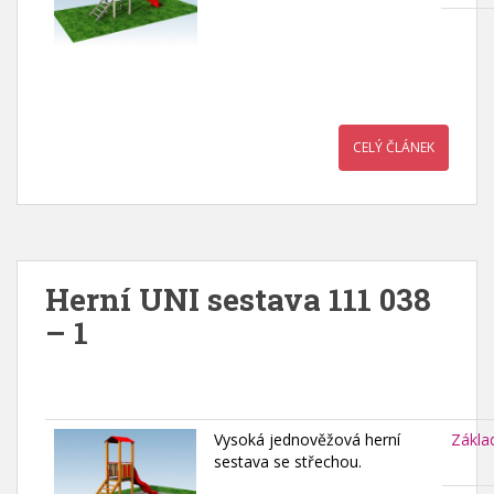
CELÝ ČLÁNEK
Herní UNI sestava 111 038
– 1
Vysoká jednověžová herní
Zákla
sestava se střechou.