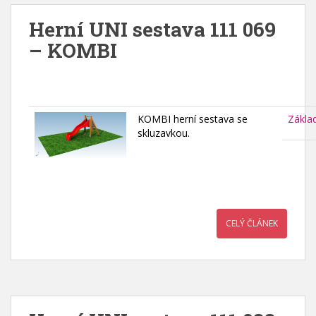
Herní UNI sestava 111 069
– KOMBI
KOMBI herní sestava se
Zákla
skluzavkou.
CELÝ ČLÁNEK