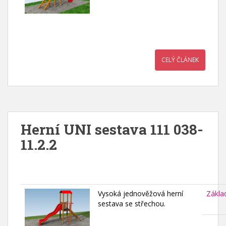
CELÝ ČLÁNEK
Herní UNI sestava 111 038-
11.2.2
Vysoká jednověžová herní
Zákla
sestava se střechou.