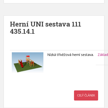
Herní UNI sestava 111
435.14.1
Nízká třívěžová herní sestava.
Základ
CELÝ ČLÁNEK