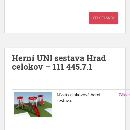
CELÝ ČLÁNEK
Herní UNI sestava Hrad
celokov – 111 445.7.1
Nízká celokovová herní
Zákla
sestava.