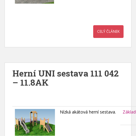
CELÝ ČLÁNEK
Herní UNI sestava 111 042
– 11.8AK
Nízká akátová herní sestava.
Základ