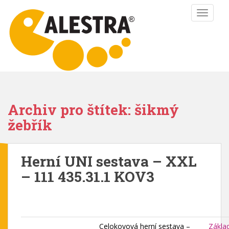
S
TOGGLE
k
i
p
t
o
m
a
i
Archiv pro štítek: šikmý
n
žebřík
c
o
n
Herní UNI sestava – XXL
t
e
– 111 435.31.1 KOV3
n
t
Celokovová herní sestava –
Zákla