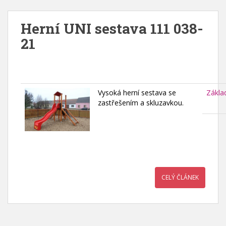
Herní UNI sestava 111 038-
21
Vysoká herní sestava se
Zákla
zastřešením a skluzavkou.
CELÝ ČLÁNEK