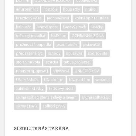
DO 1 m
DOPADOVÁ PLOCHA
dvouvěžová
environment
fit stroje
houpačky
hranol
hrazdový výlez
jednověžová
kolmá šplhací stěna
kolotoče
lanový most
Lanový prvek
lavičky
městský mobiliář
NAD 1 m
OCHRANNÁ ZÓNA
pružinová houpadla
psací tabule
pískoviště
předsazená tyč
schody
skluzavka
sportoviště
stojan na kola
střecha
tubus prolezací
tubus propojovací
třívěžová
UNI-CELOKOV
UNI-HRANOL
UNI do 1 m
UNI nad 1 m
workout
zahradní stavby
řetězový most
šikmá šplhací stěna s chyty a lanem
šikmá šplhací síť
šikmý žebřík
šplhací prvky
SLEDUJTE NÁS TAKÉ NA