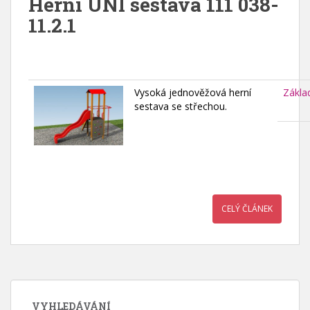
Herní UNI sestava 111 038-
11.2.1
Vysoká jednověžová herní
Zákla
sestava se střechou.
CELÝ ČLÁNEK
VYHLEDÁVÁNÍ