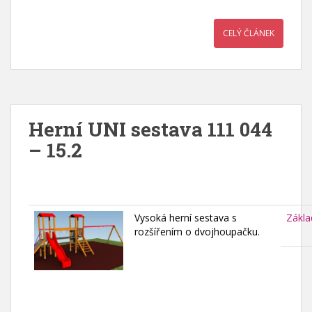
CELÝ ČLÁNEK
Herní UNI sestava 111 044
– 15.2
Vysoká herní sestava s
Zákla
rozšířením o dvojhoupačku.