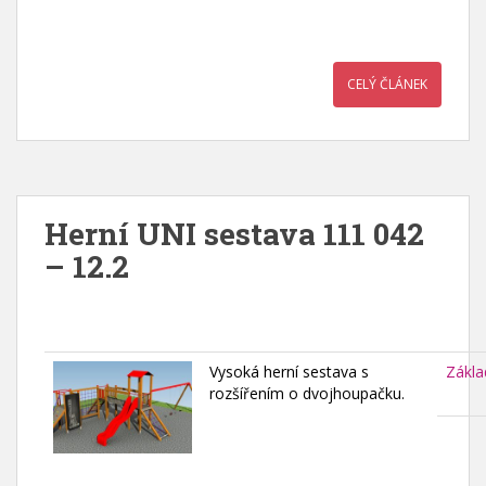
CELÝ ČLÁNEK
Herní UNI sestava 111 042
– 12.2
Vysoká herní sestava s
Zákla
rozšířením o dvojhoupačku.