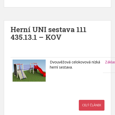
Herní UNI sestava 111
435.13.1 – KOV
Dvouvěžová celokovová nízká
Zákla
herní sestava.
CELÝ ČLÁNEK