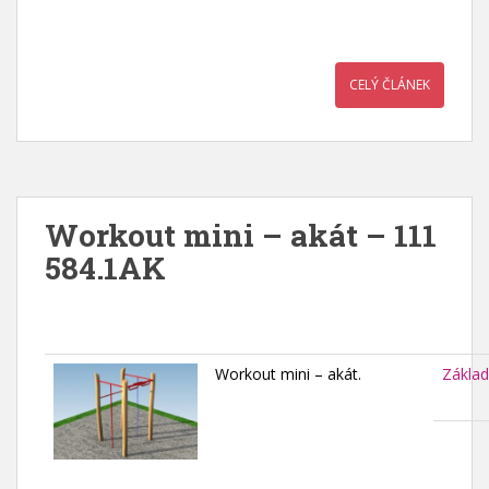
CELÝ ČLÁNEK
Workout mini – akát – 111
584.1AK
Workout mini – akát.
Základ