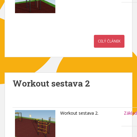
CELÝ ČLÁNEK
Workout sestava 2
Workout sestava 2.
Základ