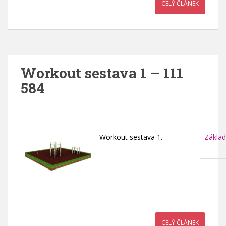
CELÝ ČLÁNEK
Workout sestava 1 – 111
584
Workout sestava 1.
Základ
CELÝ ČLÁNEK