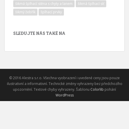
šikmá šplhací stěna s chyty a lanem
šikmá šplhací síť
šikmý žebřík
šplhací prvky
SLEDUJTE NÁS TAKÉ NA
© 2016 Alestra s.r.o. Všechna vyobrazení i uvedené ceny jsou pouze
ilustrativní a informativní. Technické změny vyhrazeny bez předchozího
upozornění. Textové chyby vyhrazeny. Šablonu
Colorlib
pohání
WordPress