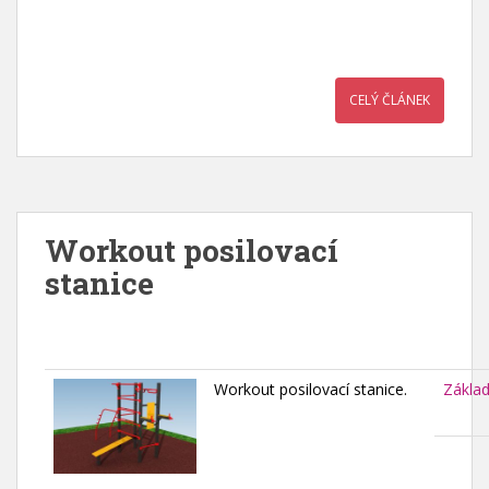
CELÝ ČLÁNEK
Workout posilovací
stanice
Workout posilovací stanice.
Zákla