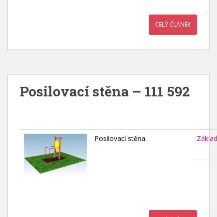
CELÝ ČLÁNEK
Posilovací stěna – 111 592
Posilovací stěna.
Zákla