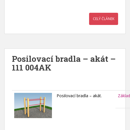
CELÝ ČLÁNEK
Posilovací bradla – akát –
111 004AK
Posilovací bradla – akát.
Zákla