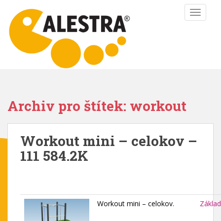
S
TOGGLE
k
i
p
t
o
m
a
i
Archiv pro štítek: workout
n
c
o
Workout mini – celokov –
n
111 584.2K
t
e
n
t
Workout mini – celokov.
Základ