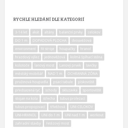
RYCHLE HLEDÁNÍ DLE KATEGORIÍ
3-14 let
akát
altány
balanční prvky
celokov
DO 1 m
DOPADOVÁ PLOCHA
dvouvěžová
environment
fit stroje
houpačky
hranol
hrazdový výlez
jednověžová
kolmá šplhací stěna
kolotoče
lanový most
Lanový prvek
lavičky
městský mobiliář
NAD 1 m
OCHRANNÁ ZÓNA
pružinová houpadla
psací tabule
pískoviště
předsazená tyč
schody
skluzavka
sportoviště
stojan na kola
střecha
tubus prolezací
tubus propojovací
třívěžová
UNI-CELOKOV
UNI-HRANOL
UNI do 1 m
UNI nad 1 m
workout
zahradní stavby
řetězový most