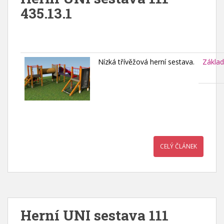
435.13.1
Nízká třívěžová herní sestava.
Základ
CELÝ ČLÁNEK
Herní UNI sestava 111