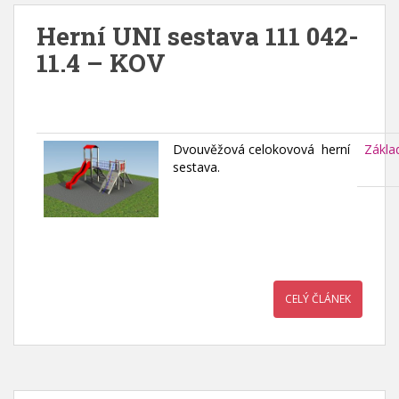
Herní UNI sestava 111 042-
11.4 – KOV
Dvouvěžová celokovová herní
Zákla
sestava.
CELÝ ČLÁNEK