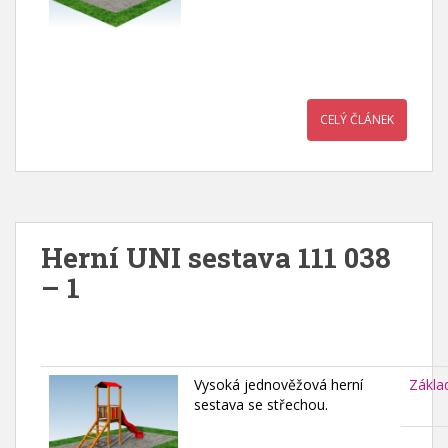
CELÝ ČLÁNEK
Herní UNI sestava 111 038
– 1
Vysoká jednověžová herní
Zákla
sestava se střechou.