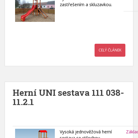
zastřešením a skluzavkou.
CELÝ ČLÁNEK
Herní UNI sestava 111 038-
11.2.1
Vysoká jednověžová herní
Zákla
sestava se střechou.