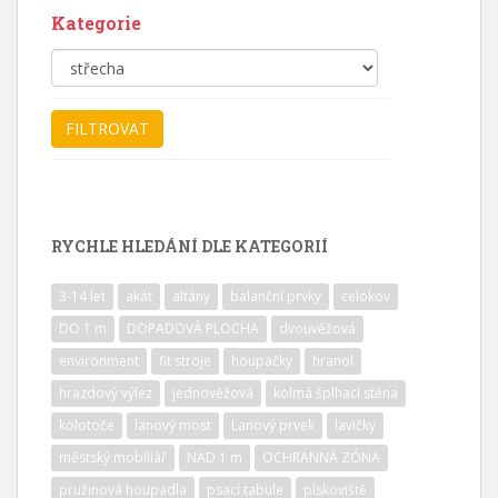
Kategorie
RYCHLE HLEDÁNÍ DLE KATEGORIÍ
3-14 let
akát
altány
balanční prvky
celokov
DO 1 m
DOPADOVÁ PLOCHA
dvouvěžová
environment
fit stroje
houpačky
hranol
hrazdový výlez
jednověžová
kolmá šplhací stěna
kolotoče
lanový most
Lanový prvek
lavičky
městský mobiliář
NAD 1 m
OCHRANNÁ ZÓNA
pružinová houpadla
psací tabule
pískoviště