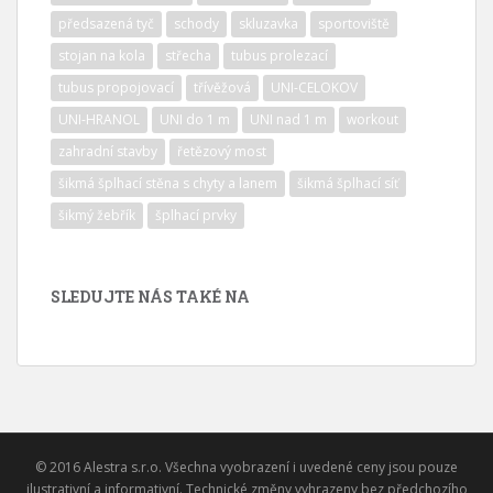
předsazená tyč
schody
skluzavka
sportoviště
stojan na kola
střecha
tubus prolezací
tubus propojovací
třívěžová
UNI-CELOKOV
UNI-HRANOL
UNI do 1 m
UNI nad 1 m
workout
zahradní stavby
řetězový most
šikmá šplhací stěna s chyty a lanem
šikmá šplhací síť
šikmý žebřík
šplhací prvky
SLEDUJTE NÁS TAKÉ NA
© 2016 Alestra s.r.o. Všechna vyobrazení i uvedené ceny jsou pouze
ilustrativní a informativní. Technické změny vyhrazeny bez předchozího