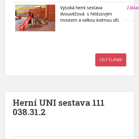
Vysoká herní sestava
Zákla
dvouvěžová s řetězovým
mostem a velkou kolmou sítí.
CELÝ ČLÁNEK
Herní UNI sestava 111
038.31.2