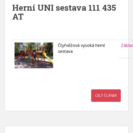
Herní UNI sestava 111 435
AT
Čtyřvěžová vysoká herní
Zákla
sestava
CELÝ ČLÁNEK