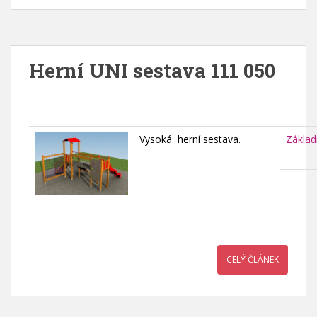
Herní UNI sestava 111 050
Vysoká herní sestava.
Základ
CELÝ ČLÁNEK