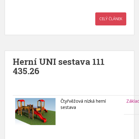
CELÝ ČLÁNEK
Herní UNI sestava 111
435.26
Čtyřvěžová nízká herní
Zákla
sestava