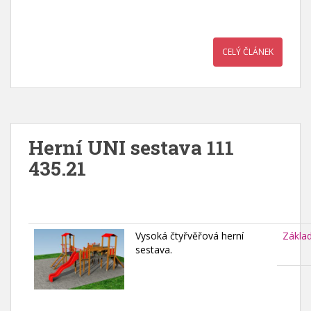
CELÝ ČLÁNEK
Herní UNI sestava 111
435.21
Vysoká čtyřvěřová herní
Zákla
sestava.