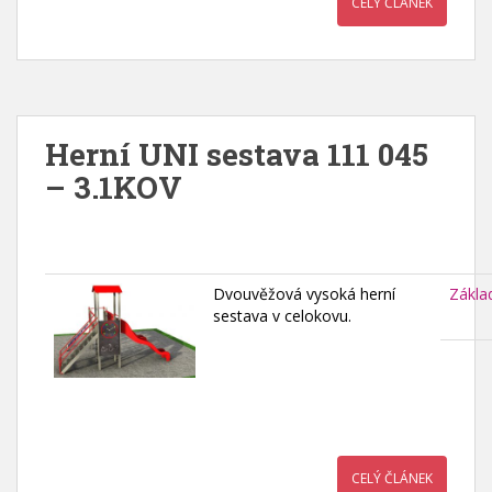
CELÝ ČLÁNEK
Herní UNI sestava 111 045
– 3.1KOV
Dvouvěžová vysoká herní
Zákla
sestava v celokovu.
CELÝ ČLÁNEK