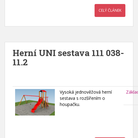
CELÝ ČLÁNEK
Herní UNI sestava 111 038-
11.2
Vysoká jednověžová herní
Zákla
sestava s rozšířením o
houpačku.