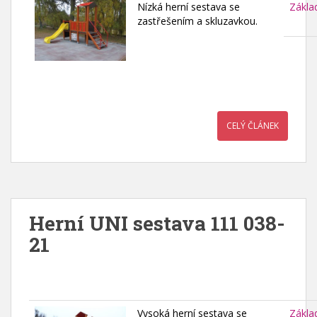
Nízká herní sestava se
Zákla
zastřešením a skluzavkou.
CELÝ ČLÁNEK
Herní UNI sestava 111 038-
21
Vysoká herní sestava se
Zákla