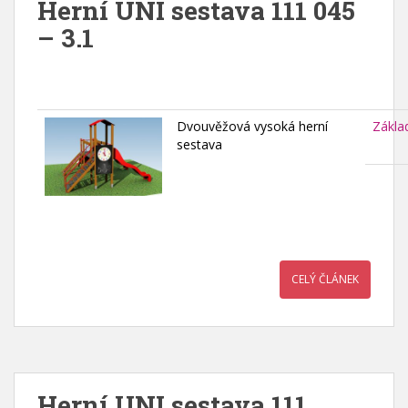
Herní UNI sestava 111 045
– 3.1
Dvouvěžová vysoká herní
Zákla
sestava
CELÝ ČLÁNEK
Herní UNI sestava 111