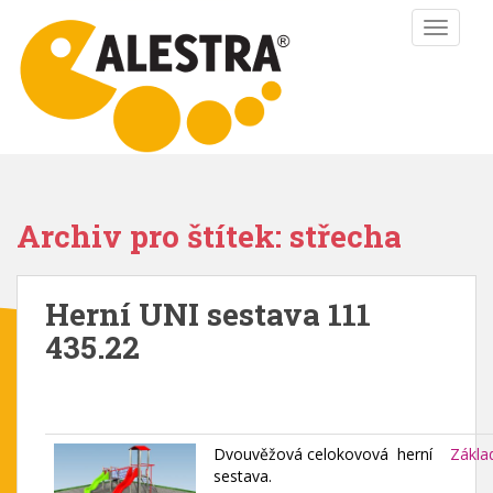
S
TOGGLE
k
i
p
t
o
m
a
i
Archiv pro štítek: střecha
n
c
o
Herní UNI sestava 111
n
435.22
t
e
n
t
Dvouvěžová celokovová herní
Zákla
sestava.