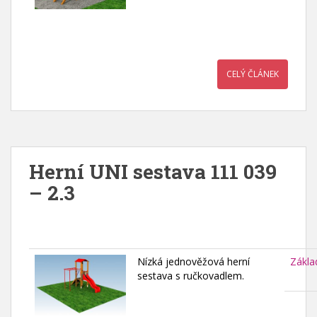
CELÝ ČLÁNEK
Herní UNI sestava 111 039
– 2.3
Nízká jednověžová herní
Zákla
sestava s ručkovadlem.