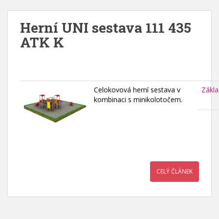
Herní UNI sestava 111 435
ATK K
Celokovová herní sestava v
Zákla
kombinaci s minikolotočem.
CELÝ ČLÁNEK