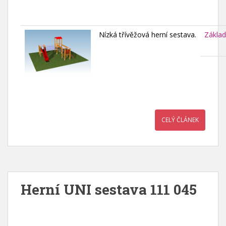
Nízká třívěžová herní sestava.
Základ
CELÝ ČLÁNEK
Herní UNI sestava 111 045