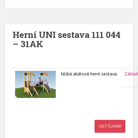
Herní UNI sestava 111 044
– 31AK
Nízká akátová herní sestava.
Základ
CELÝ ČLÁNEK