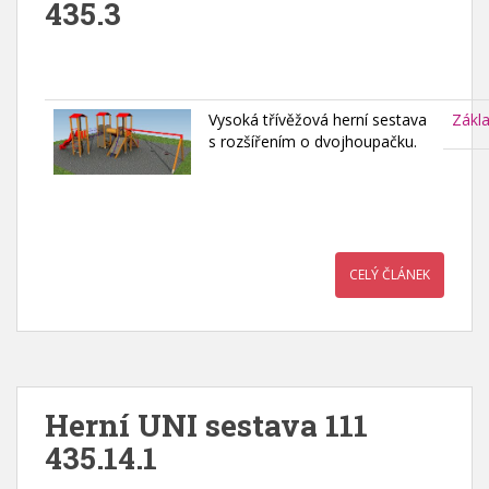
435.3
Vysoká třívěžová herní sestava
Zákl
s rozšířením o dvojhoupačku.
CELÝ ČLÁNEK
Herní UNI sestava 111
435.14.1