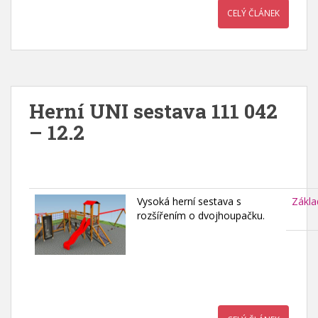
CELÝ ČLÁNEK
Herní UNI sestava 111 042
– 12.2
Vysoká herní sestava s
Zákla
rozšířením o dvojhoupačku.