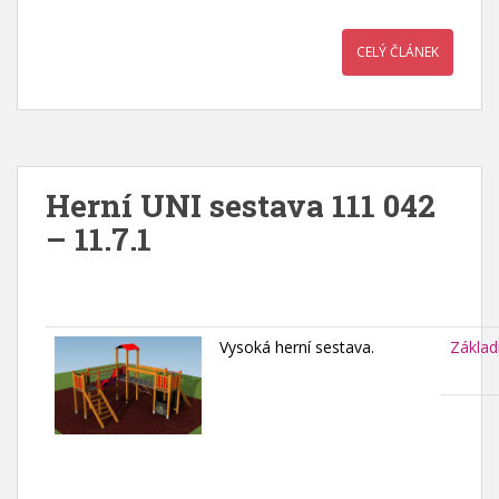
CELÝ ČLÁNEK
Herní UNI sestava 111 042
– 11.7.1
Vysoká herní sestava.
Základ