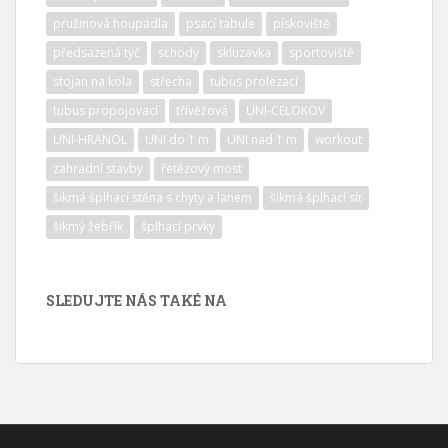
pružinová houpadla
psací tabule
pískoviště
předsazená tyč
schody
skluzavka
sportoviště
stojan na kola
střecha
tubus prolezací
tubus propojovací
třívěžová
UNI-CELOKOV
UNI-HRANOL
UNI do 1 m
UNI nad 1 m
workout
zahradní stavby
řetězový most
šikmá šplhací stěna s chyty a lanem
šikmá šplhací síť
šikmý žebřík
šplhací prvky
SLEDUJTE NÁS TAKÉ NA