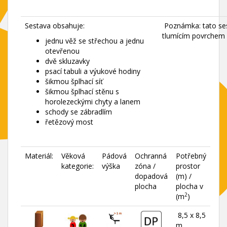
Sestava obsahuje:
Poznámka: tato se
tlumícím povrchem 
jednu věž se střechou a jednu
otevřenou
dvě skluzavky
psací tabuli a výukové hodiny
šikmou šplhací síť
šikmou šplhací stěnu s
horolezeckými chyty a lanem
schody se zábradlím
řetězový most
Materiál:
Věková
Pádová
Ochranná
Potřebný
kategorie:
výška
zóna /
prostor
dopadová
(m) /
plocha
plocha v
2
(m
)
8,5 x 8,5
m