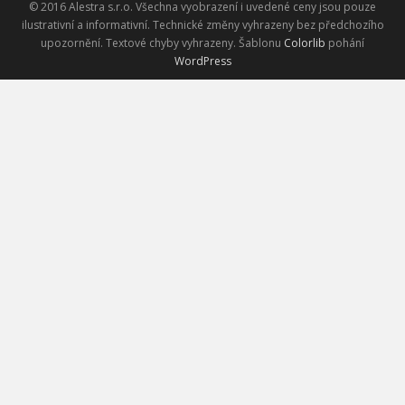
© 2016 Alestra s.r.o. Všechna vyobrazení i uvedené ceny jsou pouze
ilustrativní a informativní. Technické změny vyhrazeny bez předchozího
upozornění. Textové chyby vyhrazeny. Šablonu
Colorlib
pohání
WordPress