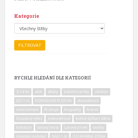
Kategorie
RYCHLE HLEDÁNÍ DLE KATEGORIÍ
3-14 let
akát
altány
balanční prvky
celokov
DO 1 m
DOPADOVÁ PLOCHA
dvouvěžová
environment
fit stroje
houpačky
hranol
hrazdový výlez
jednověžová
kolmá šplhací stěna
kolotoče
lanový most
Lanový prvek
lavičky
městský mobiliář
NAD 1 m
OCHRANNÁ ZÓNA