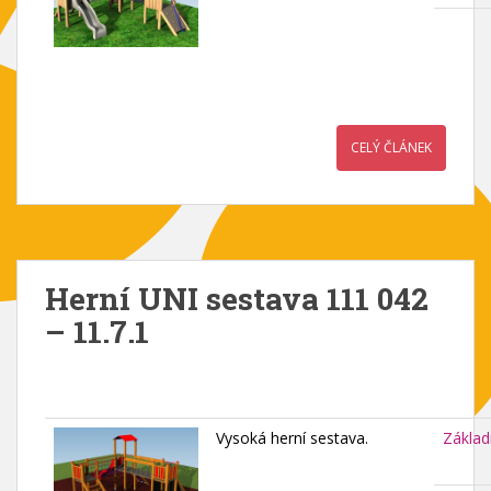
CELÝ ČLÁNEK
Herní UNI sestava 111 042
– 11.7.1
Vysoká herní sestava.
Základ