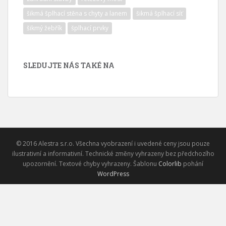
šikmá šplhací stěna s chyty a lanem
šikmá šplhací síť
šikmý žebřík
šplhací prvky
SLEDUJTE NÁS TAKÉ NA
© 2016 Alestra s.r.o. Všechna vyobrazení i uvedené ceny jsou pouze
ilustrativní a informativní. Technické změny vyhrazeny bez předchozího
upozornění. Textové chyby vyhrazeny. Šablonu
Colorlib
pohání
WordPress