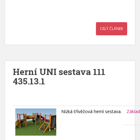
CELÝ ČLÁNEK
Herní UNI sestava 111
435.13.1
Nízká třívěžová herní sestava.
Základ