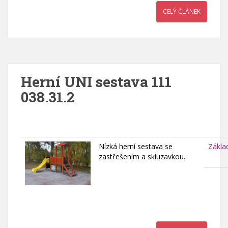
CELÝ ČLÁNEK
Herní UNI sestava 111
038.31.2
Nízká herní sestava se
Zákla
zastřešením a skluzavkou.