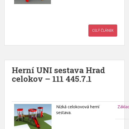
CELÝ ČLÁNEK
Herní UNI sestava Hrad
celokov – 111 445.7.1
Nízká celokovová herní
Zákla
sestava.