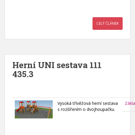
CELÝ ČLÁNEK
Herní UNI sestava 111
435.3
Vysoká třívěžová herní sestava
Zákl
s rozšířením o dvojhoupačku.