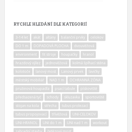
RYCHLE HLEDÁNÍ DLE KATEGORIÍ
3-14 let
akát
altány
balanční prvky
celokov
DO 1 m
DOPADOVÁ PLOCHA
dvouvěžová
environment
fit stroje
houpačky
hranol
hrazdový výlez
jednověžová
kolmá šplhací stěna
kolotoče
lanový most
Lanový prvek
lavičky
městský mobiliář
NAD 1 m
OCHRANNÁ ZÓNA
pružinová houpadla
psací tabule
pískoviště
předsazená tyč
schody
skluzavka
sportoviště
stojan na kola
střecha
tubus prolezací
tubus propojovací
třívěžová
UNI-CELOKOV
UNI-HRANOL
UNI do 1 m
UNI nad 1 m
workout
zahradní stavby
řetězový most