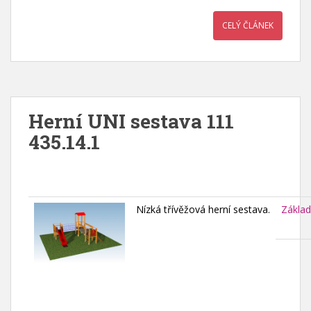
CELÝ ČLÁNEK
Herní UNI sestava 111
435.14.1
Nízká třívěžová herní sestava.
Základ