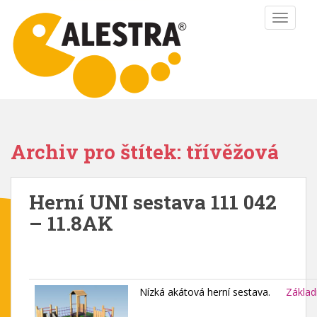
S
TOGGLE
k
i
p
t
o
m
a
i
Archiv pro štítek: třívěžová
n
c
o
Herní UNI sestava 111 042
n
– 11.8AK
t
e
n
t
Nízká akátová herní sestava.
Základ