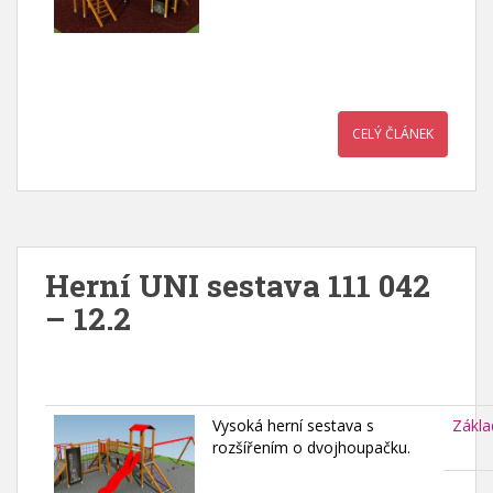
CELÝ ČLÁNEK
Herní UNI sestava 111 042
– 12.2
Vysoká herní sestava s
Zákla
rozšířením o dvojhoupačku.