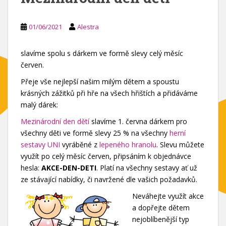
01/06/2021
Alestra
slavíme spolu s dárkem ve formě slevy celý měsíc
červen.
Přeje vše nejlepší našim milým dětem a spoustu
krásných zážitků při hře na všech hřištích a přidáváme
malý dárek:
Mezinárodní den dětí
slavíme 1. června dárkem pro
všechny děti ve formě slevy 25 % na všechny
herní
sestavy UNI
vyráběné z
lepeného hranolu
. Slevu můžete
využít po celý měsíc červen, připsáním k objednávce
hesla:
AKCE-DEN-DETI
. Platí na všechny sestavy ať už
ze stávající nabídky, či navržené dle vašich požadavků.
Neváhejte využít akce
a dopřejte dětem
nejoblíbenější typ