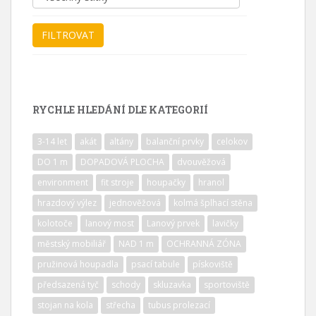
RYCHLE HLEDÁNÍ DLE KATEGORIÍ
3-14 let
akát
altány
balanční prvky
celokov
DO 1 m
DOPADOVÁ PLOCHA
dvouvěžová
environment
fit stroje
houpačky
hranol
hrazdový výlez
jednověžová
kolmá šplhací stěna
kolotoče
lanový most
Lanový prvek
lavičky
městský mobiliář
NAD 1 m
OCHRANNÁ ZÓNA
pružinová houpadla
psací tabule
pískoviště
předsazená tyč
schody
skluzavka
sportoviště
stojan na kola
střecha
tubus prolezací