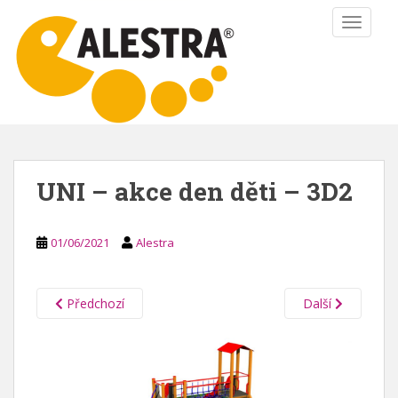
S
TOGGLE
k
i
p
t
o
m
a
i
UNI – akce den děti – 3D2
n
c
o
01/06/2021
Alestra
n
t
e
Předchozí
Další
n
t