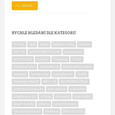
RYCHLE HLEDÁNÍ DLE KATEGORIÍ
3-14 let
akát
altány
balanční prvky
celokov
DO 1 m
DOPADOVÁ PLOCHA
dvouvěžová
environment
fit stroje
houpačky
hranol
hrazdový výlez
jednověžová
kolmá šplhací stěna
kolotoče
lanový most
Lanový prvek
lavičky
městský mobiliář
NAD 1 m
OCHRANNÁ ZÓNA
pružinová houpadla
psací tabule
pískoviště
předsazená tyč
schody
skluzavka
sportoviště
stojan na kola
střecha
tubus prolezací
tubus propojovací
třívěžová
UNI-CELOKOV