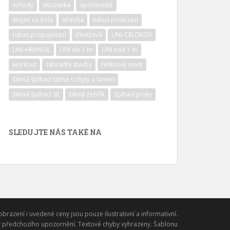
schody
skluzavka
sportoviště
stojan na kola
střecha
tubus prolezací
tubus propojovací
třívěžová
UNI-CELOKOV
UNI-HRANOL
UNI do 1 m
UNI nad 1 m
workout
zahradní stavby
řetězový most
šikmá šplhací stěna s chyty a lanem
šikmá šplhací síť
šikmý žebřík
šplhací prvky
SLEDUJTE NÁS TAKÉ NA
obrazení i uvedené ceny jsou pouze ilustrativní a informativní.
 předchozího upozornění. Textové chyby vyhrazeny. Šablonu