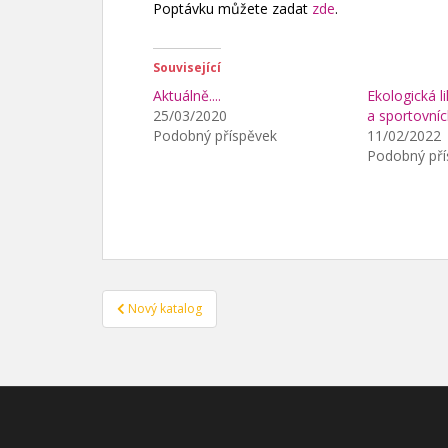
Poptávku můžete zadat
zde
.
Související
Aktuálně....
Ekologická l
25/03/2020
a sportovníc
Podobný příspěvek
11/02/2022
Podobný pří
Navigace
Nový katalog
pro
příspěvek