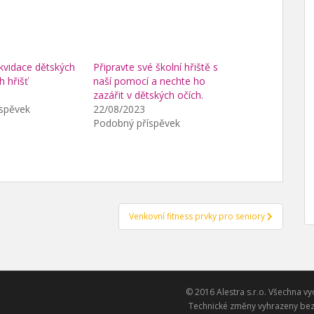
ikvidace dětských
Připravte své školní hřiště s
h hřišť
naší pomocí a nechte ho
zazářit v dětských očích.
spěvek
22/08/2023
Podobný příspěvek
Venkovní fitness prvky pro seniory
© 2016 Alestra s.r.o. Všechna vy
Technické změny vyhrazeny bez