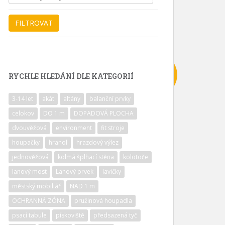
RYCHLE HLEDÁNÍ DLE KATEGORIÍ
3-14 let
akát
altány
balanční prvky
celokov
DO 1 m
DOPADOVÁ PLOCHA
dvouvěžová
environment
fit stroje
houpačky
hranol
hrazdový výlez
jednověžová
kolmá šplhací stěna
kolotoče
lanový most
Lanový prvek
lavičky
městský mobiliář
NAD 1 m
OCHRANNÁ ZÓNA
pružinová houpadla
psací tabule
pískoviště
předsazená tyč