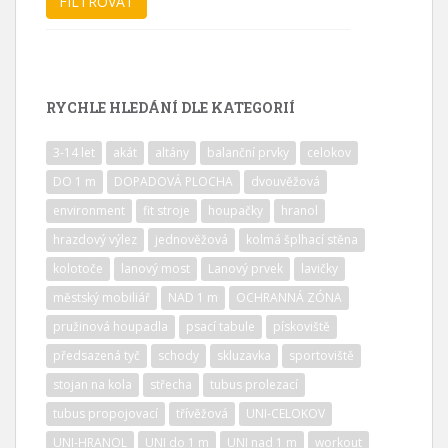
RYCHLE HLEDÁNÍ DLE KATEGORIÍ
3-14 let
akát
altány
balanční prvky
celokov
DO 1 m
DOPADOVÁ PLOCHA
dvouvěžová
environment
fit stroje
houpačky
hranol
hrazdový výlez
jednověžová
kolmá šplhací stěna
kolotoče
lanový most
Lanový prvek
lavičky
městský mobiliář
NAD 1 m
OCHRANNÁ ZÓNA
pružinová houpadla
psací tabule
pískoviště
předsazená tyč
schody
skluzavka
sportoviště
stojan na kola
střecha
tubus prolezací
tubus propojovací
třívěžová
UNI-CELOKOV
UNI-HRANOL
UNI do 1 m
UNI nad 1 m
workout