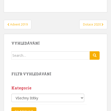
Navigace
Advent 2019
Dotace 2020
pro
příspěvek
VYHLEDÁVÁNÍ
Search
for:
FILTR VYHLEDÁVÁNÍ
Kategorie