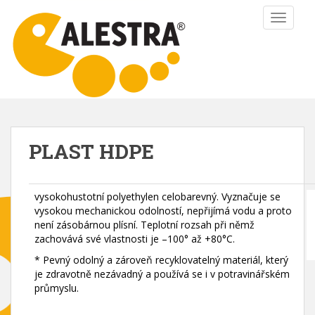
S
TOGGLE
k
i
p
t
o
m
a
i
PLAST HDPE
n
c
o
vysokohustotní polyethylen celobarevný. Vyznačuje se
n
vysokou mechanickou odolností, nepřijímá vodu a proto
t
není zásobárnou plísní. Teplotní rozsah při němž
e
zachovává své vlastnosti je –100° až +80°C.
n
* Pevný odolný a zároveň recyklovatelný materiál, který
t
je zdravotně nezávadný a používá se i v potravinářském
průmyslu.