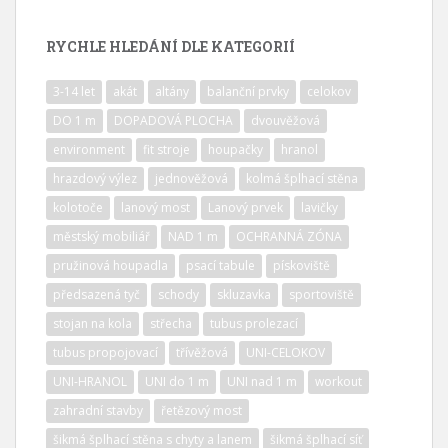
RYCHLE HLEDÁNÍ DLE KATEGORIÍ
3-14 let
akát
altány
balanční prvky
celokov
DO 1 m
DOPADOVÁ PLOCHA
dvouvěžová
environment
fit stroje
houpačky
hranol
hrazdový výlez
jednověžová
kolmá šplhací stěna
kolotoče
lanový most
Lanový prvek
lavičky
městský mobiliář
NAD 1 m
OCHRANNÁ ZÓNA
pružinová houpadla
psací tabule
pískoviště
předsazená tyč
schody
skluzavka
sportoviště
stojan na kola
střecha
tubus prolezací
tubus propojovací
třívěžová
UNI-CELOKOV
UNI-HRANOL
UNI do 1 m
UNI nad 1 m
workout
zahradní stavby
řetězový most
šikmá šplhací stěna s chyty a lanem
šikmá šplhací síť