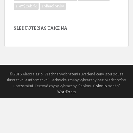
šikmý žebřík
šplhací prvky
SLEDUJTE NÁS TAKÉ NA
© 2016 Alestra s.r.o. Všechna vyobrazení i uvedené ceny jsou pouze
ilustrativní a informativní. Technické změny vyhrazeny bez předchozího
upozornění. Textové chyby vyhrazeny. Šablonu
Colorlib
pohání
WordPress