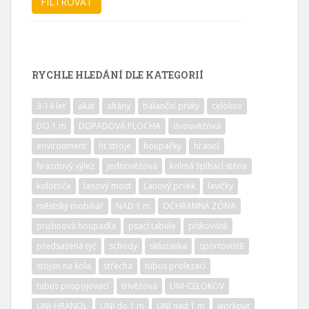
RYCHLE HLEDÁNÍ DLE KATEGORIÍ
3-14 let
akát
altány
balanční prvky
celokov
DO 1 m
DOPADOVÁ PLOCHA
dvouvěžová
environment
fit stroje
houpačky
hranol
hrazdový výlez
jednověžová
kolmá šplhací stěna
kolotoče
lanový most
Lanový prvek
lavičky
městský mobiliář
NAD 1 m
OCHRANNÁ ZÓNA
pružinová houpadla
psací tabule
pískoviště
předsazená tyč
schody
skluzavka
sportoviště
stojan na kola
střecha
tubus prolezací
tubus propojovací
třívěžová
UNI-CELOKOV
UNI-HRANOL
UNI do 1 m
UNI nad 1 m
workout