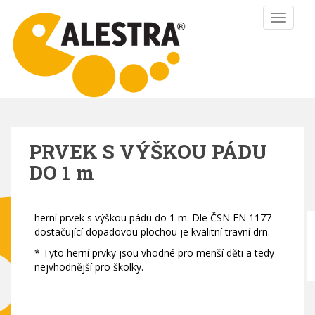
S
TOGGLE
k
i
p
t
o
m
a
i
PRVEK S VÝŠKOU PÁDU
n
DO 1 m
c
o
n
t
herní prvek s výškou pádu do 1 m. Dle ČSN EN 1177
dostačující dopadovou plochou je kvalitní travní drn.
e
n
* Tyto herní prvky jsou vhodné pro menší děti a tedy
t
nejvhodnější pro školky.