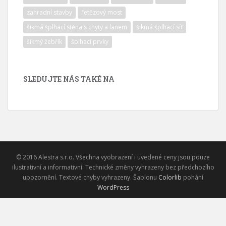
zahradní stavby
řetězový most
šikmá šplhací stěna s chyty a lanem
šikmá šplhací síť
šikmý žebřík
šplhací prvky
SLEDUJTE NÁS TAKÉ NA
© 2016 Alestra s.r.o. Všechna vyobrazení i uvedené ceny jsou pouze
ilustrativní a informativní. Technické změny vyhrazeny bez předchozího
upozornění. Textové chyby vyhrazeny. Šablonu
Colorlib
pohání
WordPress