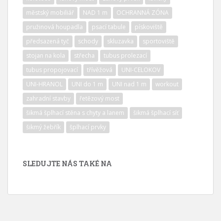
městský mobiliář
NAD 1 m
OCHRANNÁ ZÓNA
pružinová houpadla
psací tabule
pískoviště
předsazená tyč
schody
skluzavka
sportoviště
stojan na kola
střecha
tubus prolezací
tubus propojovací
třívěžová
UNI-CELOKOV
UNI-HRANOL
UNI do 1 m
UNI nad 1 m
workout
zahradní stavby
řetězový most
šikmá šplhací stěna s chyty a lanem
šikmá šplhací síť
šikmý žebřík
šplhací prvky
SLEDUJTE NÁS TAKÉ NA