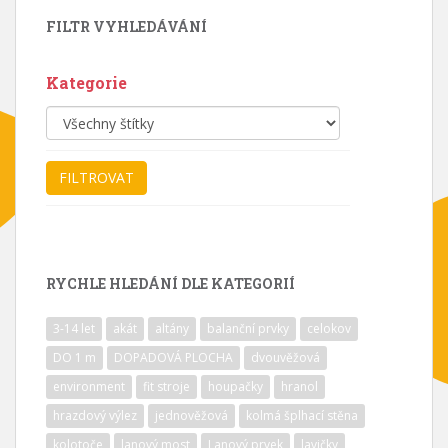
FILTR VYHLEDÁVÁNÍ
Kategorie
RYCHLE HLEDÁNÍ DLE KATEGORIÍ
3-14 let
akát
altány
balanční prvky
celokov
DO 1 m
DOPADOVÁ PLOCHA
dvouvěžová
environment
fit stroje
houpačky
hranol
hrazdový výlez
jednověžová
kolmá šplhací stěna
kolotoče
lanový most
Lanový prvek
lavičky