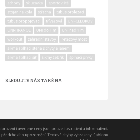
schody
skluzavka
sportoviště
stojan na kola
střecha
tubus prolezací
tubus propojovací
třívěžová
UNI-CELOKOV
UNI-HRANOL
UNI do 1 m
UNI nad 1 m
workout
zahradní stavby
řetězový most
šikmá šplhací stěna s chyty a lanem
šikmá šplhací síť
šikmý žebřík
šplhací prvky
SLEDUJTE NÁS TAKÉ NA
obrazení i uvedené ceny jsou pouze ilustrativní a informativní.
 předchozího upozornění. Textové chyby vyhrazeny. Šablonu