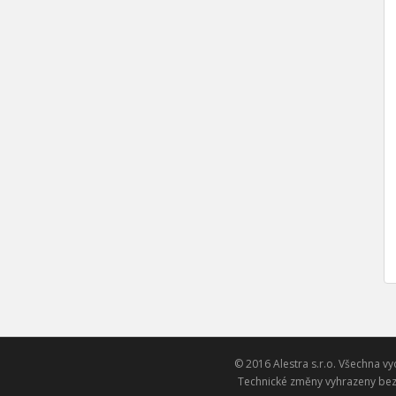
© 2016 Alestra s.r.o. Všechna vy
Technické změny vyhrazeny bez