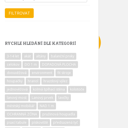
RYCHLE HLEDÁNÍ DLE KATEGORIÍ
3-14 let
akát
altány
balanční prvky
celokov
DO 1 m
DOPADOVÁ PLOCHA
dvouvěžová
environment
fit stroje
houpačky
hranol
hrazdový výlez
jednověžová
kolmá šplhací stěna
kolotoče
lanový most
Lanový prvek
lavičky
městský mobiliář
NAD 1 m
OCHRANNÁ ZÓNA
pružinová houpadla
psací tabule
pískoviště
předsazená tyč