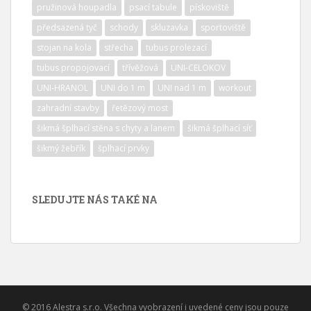
pružinová houpadla
psací tabule
pískoviště
předsazená tyč
schody
skluzavka
sportoviště
stojan na kola
střecha
tubus prolezací
tubus propojovací
třívěžová
UNI-CELOKOV
UNI-HRANOL
UNI do 1 m
UNI nad 1 m
workout
zahradní stavby
řetězový most
šikmá šplhací stěna s chyty a lanem
šikmá šplhací síť
šikmý žebřík
šplhací prvky
SLEDUJTE NÁS TAKÉ NA
© 2016 Alestra s.r.o. Všechna vyobrazení i uvedené ceny jsou pouze