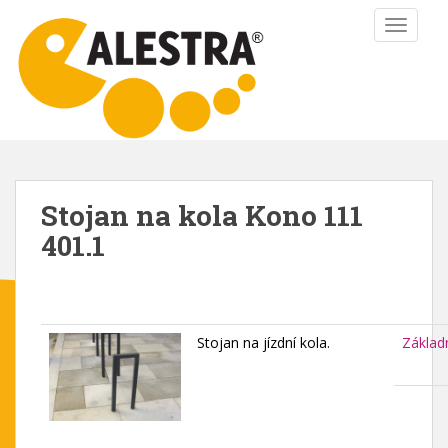
S
TOGGLE
k
i
p
t
o
m
a
i
Stojan na kola Kono 111
n
401.1
c
o
n
t
e
Stojan na jízdní kola.
Základ
n
t