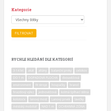
Kategorie
RYCHLE HLEDÁNÍ DLE KATEGORIÍ
3-14 let
akát
altány
balanční prvky
celokov
DO 1 m
DOPADOVÁ PLOCHA
dvouvěžová
environment
fit stroje
houpačky
hranol
hrazdový výlez
jednověžová
kolmá šplhací stěna
kolotoče
lanový most
Lanový prvek
lavičky
městský mobiliář
NAD 1 m
OCHRANNÁ ZÓNA