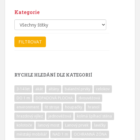
Kategorie
RYCHLE HLEDÁNÍ DLE KATEGORIÍ
3-14 let
akát
altány
balanční prvky
celokov
DO 1 m
DOPADOVÁ PLOCHA
dvouvěžová
environment
fit stroje
houpačky
hranol
hrazdový výlez
jednověžová
kolmá šplhací stěna
kolotoče
lanový most
Lanový prvek
lavičky
městský mobiliář
NAD 1 m
OCHRANNÁ ZÓNA