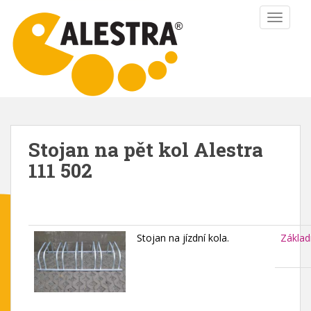
S
TOGGLE
k
i
p
t
o
m
a
i
Stojan na pět kol Alestra
n
111 502
c
o
n
t
e
Stojan na jízdní kola.
Základ
n
t