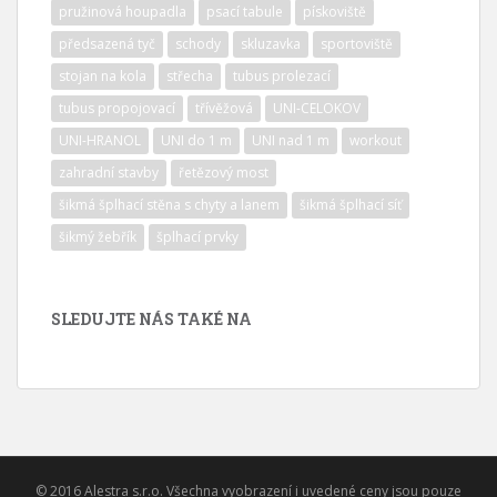
pružinová houpadla
psací tabule
pískoviště
předsazená tyč
schody
skluzavka
sportoviště
stojan na kola
střecha
tubus prolezací
tubus propojovací
třívěžová
UNI-CELOKOV
UNI-HRANOL
UNI do 1 m
UNI nad 1 m
workout
zahradní stavby
řetězový most
šikmá šplhací stěna s chyty a lanem
šikmá šplhací síť
šikmý žebřík
šplhací prvky
SLEDUJTE NÁS TAKÉ NA
© 2016 Alestra s.r.o. Všechna vyobrazení i uvedené ceny jsou pouze