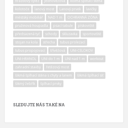
hrazdový výlez
jednověžová
kolmá šplhací stěna
kolotoče
lanový most
Lanový prvek
lavičky
městský mobiliář
NAD 1 m
OCHRANNÁ ZÓNA
pružinová houpadla
psací tabule
pískoviště
předsazená tyč
schody
skluzavka
sportoviště
stojan na kola
střecha
tubus prolezací
tubus propojovací
třívěžová
UNI-CELOKOV
UNI-HRANOL
UNI do 1 m
UNI nad 1 m
workout
zahradní stavby
řetězový most
šikmá šplhací stěna s chyty a lanem
šikmá šplhací síť
šikmý žebřík
šplhací prvky
SLEDUJTE NÁS TAKÉ NA