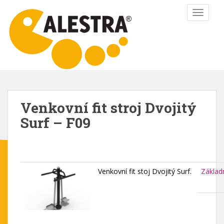
S
TOGGLE
k
i
p
t
o
m
a
i
Venkovní fit stroj Dvojitý
n
Surf – F09
c
o
n
t
e
Venkovní fit stoj Dvojitý Surf.
Základ
n
t