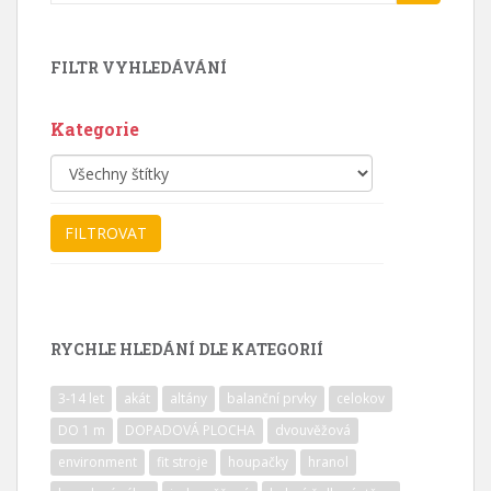
for:
FILTR VYHLEDÁVÁNÍ
Kategorie
RYCHLE HLEDÁNÍ DLE KATEGORIÍ
3-14 let
akát
altány
balanční prvky
celokov
DO 1 m
DOPADOVÁ PLOCHA
dvouvěžová
environment
fit stroje
houpačky
hranol