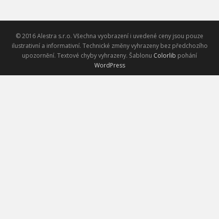
© 2016 Alestra s.r.o. Všechna vyobrazení i uvedené ceny jsou pouze
ilustrativní a informativní. Technické změny vyhrazeny bez předchozího
upozornění. Textové chyby vyhrazeny. Šablonu
Colorlib
pohání
WordPress