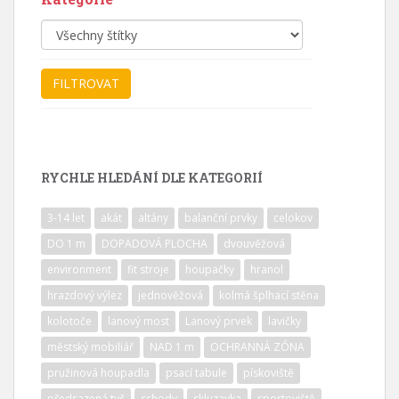
RYCHLE HLEDÁNÍ DLE KATEGORIÍ
3-14 let
akát
altány
balanční prvky
celokov
DO 1 m
DOPADOVÁ PLOCHA
dvouvěžová
environment
fit stroje
houpačky
hranol
hrazdový výlez
jednověžová
kolmá šplhací stěna
kolotoče
lanový most
Lanový prvek
lavičky
městský mobiliář
NAD 1 m
OCHRANNÁ ZÓNA
pružinová houpadla
psací tabule
pískoviště
předsazená tyč
schody
skluzavka
sportoviště