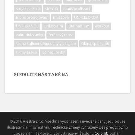
stojan na kola
střecha
tubus prolezací
tubus propojovací
třívěžová
UNI-CELOKOV
UNI-HRANOL
UNI do 1 m
UNI nad 1 m
workout
zahradní stavby
řetězový most
šikmá šplhací stěna s chyty a lanem
šikmá šplhací síť
šikmý žebřík
šplhací prvky
SLEDUJTE NÁS TAKÉ NA
© 2016 Alestra s.r.o. Všechna vyobrazení i uvedené ceny jsou pouze
ilustrativní a informativní. Technické změny vyhrazeny bez předchozího
upozornění. Textové chyby vyhrazeny. Šablonu
Colorlib
pohání