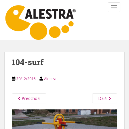
S
TOGGLE
k
i
p
t
o
m
a
i
104-surf
n
c
o
30/12/2016
Alestra
n
t
e
Předchozí
Další
n
t