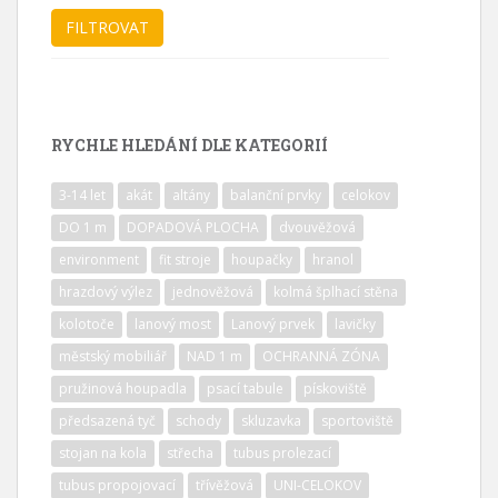
RYCHLE HLEDÁNÍ DLE KATEGORIÍ
3-14 let
akát
altány
balanční prvky
celokov
DO 1 m
DOPADOVÁ PLOCHA
dvouvěžová
environment
fit stroje
houpačky
hranol
hrazdový výlez
jednověžová
kolmá šplhací stěna
kolotoče
lanový most
Lanový prvek
lavičky
městský mobiliář
NAD 1 m
OCHRANNÁ ZÓNA
pružinová houpadla
psací tabule
pískoviště
předsazená tyč
schody
skluzavka
sportoviště
stojan na kola
střecha
tubus prolezací
tubus propojovací
třívěžová
UNI-CELOKOV