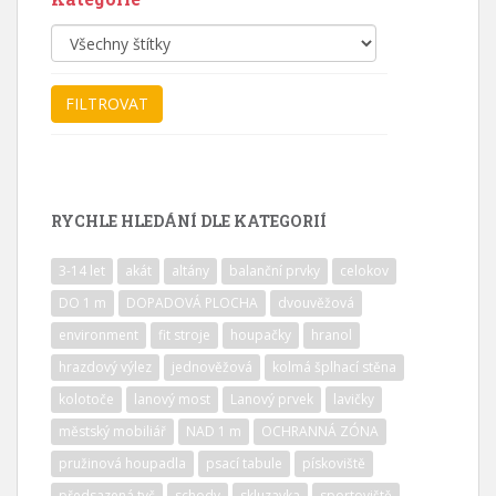
RYCHLE HLEDÁNÍ DLE KATEGORIÍ
3-14 let
akát
altány
balanční prvky
celokov
DO 1 m
DOPADOVÁ PLOCHA
dvouvěžová
environment
fit stroje
houpačky
hranol
hrazdový výlez
jednověžová
kolmá šplhací stěna
kolotoče
lanový most
Lanový prvek
lavičky
městský mobiliář
NAD 1 m
OCHRANNÁ ZÓNA
pružinová houpadla
psací tabule
pískoviště
předsazená tyč
schody
skluzavka
sportoviště