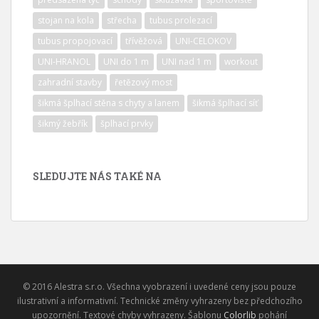
stojan na kola
střecha
tubus prolezací
tubus propojovací
třívěžová
UNI-CELOKOV
UNI-HRANOL
UNI do 1 m
UNI nad 1 m
workout
zahradní stavby
řetězový most
šikmá šplhací stěna s chyty a lanem
šikmá šplhací síť
šikmý žebřík
šplhací prvky
SLEDUJTE NÁS TAKÉ NA
© 2016 Alestra s.r.o. Všechna vyobrazení i uvedené ceny jsou pouze
ilustrativní a informativní. Technické změny vyhrazeny bez předchozího
upozornění. Textové chyby vyhrazeny. Šablonu
Colorlib
pohání