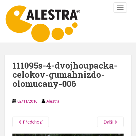
S
TOGGLE
k
i
p
t
o
m
a
i
111095s-4-dvojhoupacka-
n
celokov-gumahnizdo-
c
o
olomucany-006
n
t
e
02/11/2016
Alestra
n
t
Předchozí
Další