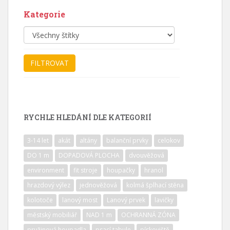
Kategorie
RYCHLE HLEDÁNÍ DLE KATEGORIÍ
3-14 let
akát
altány
balanční prvky
celokov
DO 1 m
DOPADOVÁ PLOCHA
dvouvěžová
environment
fit stroje
houpačky
hranol
hrazdový výlez
jednověžová
kolmá šplhací stěna
kolotoče
lanový most
Lanový prvek
lavičky
městský mobiliář
NAD 1 m
OCHRANNÁ ZÓNA
pružinová houpadla
psací tabule
pískoviště