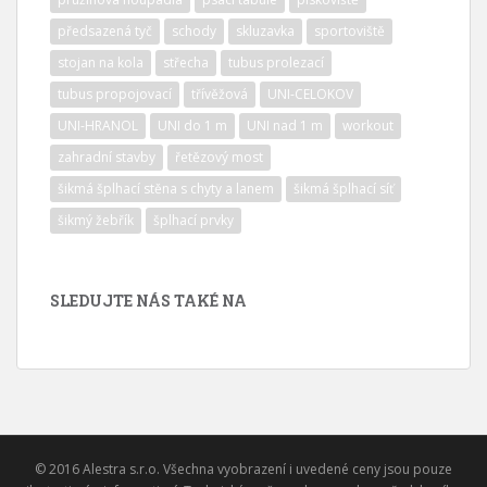
předsazená tyč
schody
skluzavka
sportoviště
stojan na kola
střecha
tubus prolezací
tubus propojovací
třívěžová
UNI-CELOKOV
UNI-HRANOL
UNI do 1 m
UNI nad 1 m
workout
zahradní stavby
řetězový most
šikmá šplhací stěna s chyty a lanem
šikmá šplhací síť
šikmý žebřík
šplhací prvky
SLEDUJTE NÁS TAKÉ NA
© 2016 Alestra s.r.o. Všechna vyobrazení i uvedené ceny jsou pouze