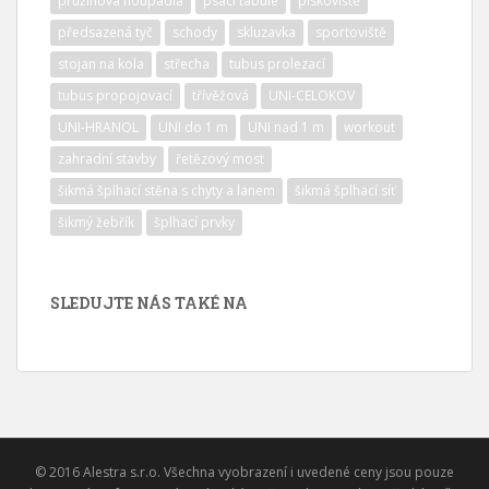
pružinová houpadla
psací tabule
pískoviště
předsazená tyč
schody
skluzavka
sportoviště
stojan na kola
střecha
tubus prolezací
tubus propojovací
třívěžová
UNI-CELOKOV
UNI-HRANOL
UNI do 1 m
UNI nad 1 m
workout
zahradní stavby
řetězový most
šikmá šplhací stěna s chyty a lanem
šikmá šplhací síť
šikmý žebřík
šplhací prvky
SLEDUJTE NÁS TAKÉ NA
© 2016 Alestra s.r.o. Všechna vyobrazení i uvedené ceny jsou pouze