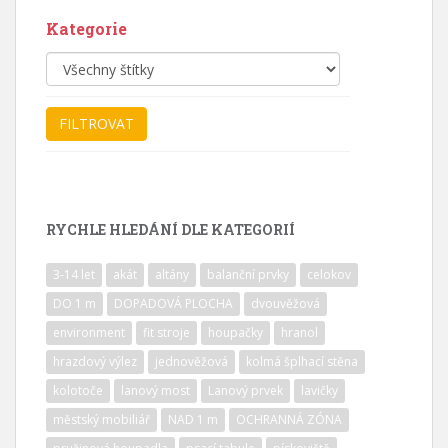
Kategorie
RYCHLE HLEDÁNÍ DLE KATEGORIÍ
3-14 let
akát
altány
balanční prvky
celokov
DO 1 m
DOPADOVÁ PLOCHA
dvouvěžová
environment
fit stroje
houpačky
hranol
hrazdový výlez
jednověžová
kolmá šplhací stěna
kolotoče
lanový most
Lanový prvek
lavičky
městský mobiliář
NAD 1 m
OCHRANNÁ ZÓNA