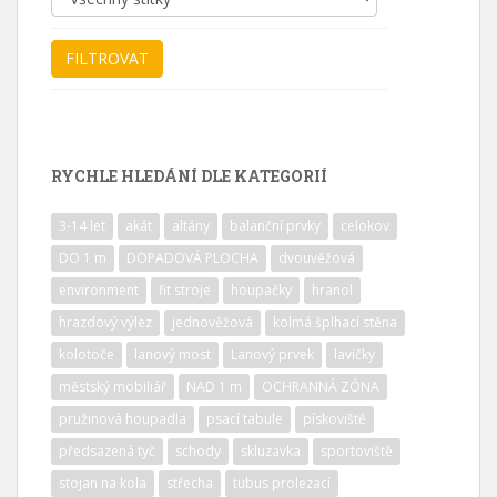
RYCHLE HLEDÁNÍ DLE KATEGORIÍ
3-14 let
akát
altány
balanční prvky
celokov
DO 1 m
DOPADOVÁ PLOCHA
dvouvěžová
environment
fit stroje
houpačky
hranol
hrazdový výlez
jednověžová
kolmá šplhací stěna
kolotoče
lanový most
Lanový prvek
lavičky
městský mobiliář
NAD 1 m
OCHRANNÁ ZÓNA
pružinová houpadla
psací tabule
pískoviště
předsazená tyč
schody
skluzavka
sportoviště
stojan na kola
střecha
tubus prolezací