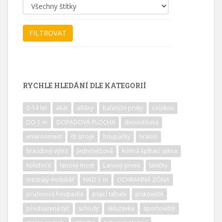
RYCHLE HLEDÁNÍ DLE KATEGORIÍ
3-14 let
akát
altány
balanční prvky
celokov
DO 1 m
DOPADOVÁ PLOCHA
dvouvěžová
environment
fit stroje
houpačky
hranol
hrazdový výlez
jednověžová
kolmá šplhací stěna
kolotoče
lanový most
Lanový prvek
lavičky
městský mobiliář
NAD 1 m
OCHRANNÁ ZÓNA
pružinová houpadla
psací tabule
pískoviště
předsazená tyč
schody
skluzavka
sportoviště