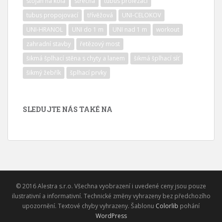
stojan na kola
střecha
tubus prolezací
tubus propojovací
třívěžová
UNI-CELOKOV
UNI-HRANOL
UNI do 1 m
UNI nad 1 m
workout
zahradní stavby
řetězový most
šikmá šplhací stěna s chyty a lanem
šikmá šplhací síť
šikmý žebřík
šplhací prvky
SLEDUJTE NÁS TAKÉ NA
© 2016 Alestra s.r.o. Všechna vyobrazení i uvedené ceny jsou pouze
ilustrativní a informativní. Technické změny vyhrazeny bez předchozího
upozornění. Textové chyby vyhrazeny. Šablonu
Colorlib
pohání
WordPress