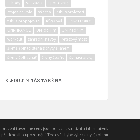
schody
skluzavka
sportoviště
stojan na kola
střecha
tubus prolezací
tubus propojovací
třívěžová
UNI-CELOKOV
UNI-HRANOL
UNI do 1 m
UNI nad 1 m
workout
zahradní stavby
řetězový most
šikmá šplhací stěna s chyty a lanem
šikmá šplhací síť
šikmý žebřík
šplhací prvky
SLEDUJTE NÁS TAKÉ NA
obrazení i uvedené ceny jsou pouze ilustrativní a informativní.
 předchozího upozornění. Textové chyby vyhrazeny. Šablonu