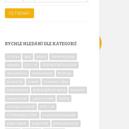
RYCHLE HLEDÁNÍ DLE KATEGORIÍ
3-14 let
akát
altány
balanční prvky
celokov
DO 1 m
DOPADOVÁ PLOCHA
dvouvěžová
environment
fit stroje
houpačky
hranol
hrazdový výlez
jednověžová
kolmá šplhací stěna
kolotoče
lanový most
Lanový prvek
lavičky
městský mobiliář
NAD 1 m
OCHRANNÁ ZÓNA
pružinová houpadla
psací tabule
pískoviště
předsazená tyč