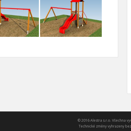
© 2016 Alestra s.r.o. Všechna vy
Technické změny vyhrazeny bez