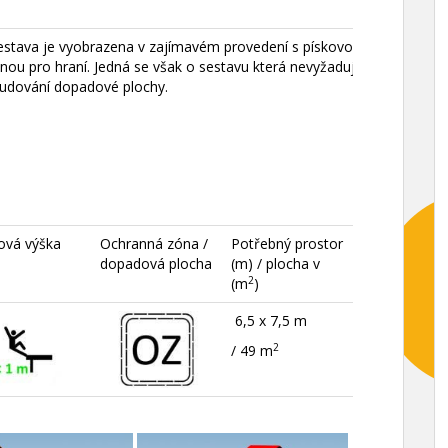
stava je vyobrazena v zajímavém provedení s pískovou
nou pro hraní. Jedná se však o sestavu která nevyžaduje
udování dopadové plochy.
ová výška
Ochranná zóna /
Potřebný prostor
dopadová plocha
(m) / plocha v
2
(m
)
6,5 x 7,5 m
2
/ 49 m