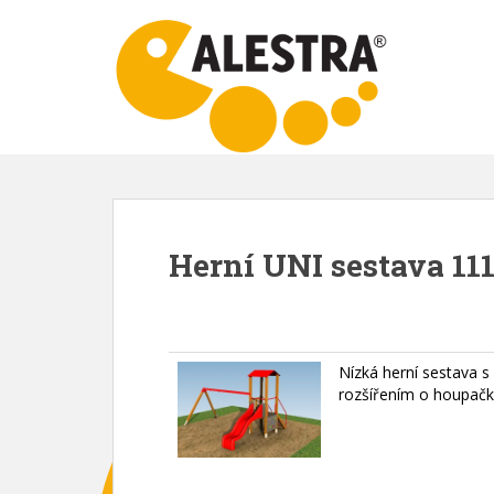
S
k
i
p
t
o
m
a
i
n
Herní UNI sestava 111
c
o
n
t
e
Nízká herní sestava s
n
rozšířením o houpačk
t