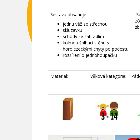
Sestava obsahuje:
Se
zó
jednu věž se střechou
zb
skluzavku
schody se zábradlím
kolmou šplhací stěnu s
horolezeckými chyty po podestu
rozšíření o jednohoupačku
Materiál:
Věková kategorie:
Pád