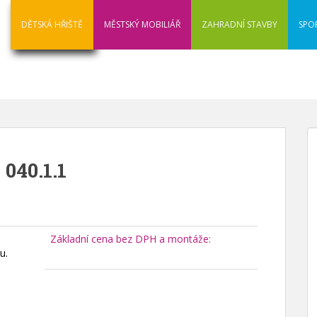
DĚTSKÁ HŘIŠTĚ
MĚSTSKÝ MOBILIÁŘ
ZAHRADNÍ STAVBY
SPO
 040.1.1
Základní cena bez DPH a montáže:
u.