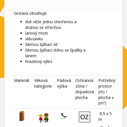
Sestava obsahuje:
dvě věže jednu otevřenou a
druhou se střechou
lanový most
skluzavku
šikmou šplhací síť
šikmou šplhací stěnu se špalíky a
lanem
hrazdový výlez
Materiál:
Věková
Pádová
Ochranná
Potřebný
kategorie:
výška
zóna /
prostor
dopadová
(m) /
plocha
plocha v
2
(m
)
9,5 x 5
m
2