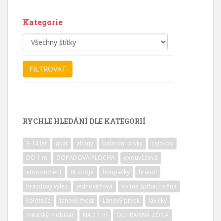
Kategorie
RYCHLE HLEDÁNÍ DLE KATEGORIÍ
3-14 let
akát
altány
balanční prvky
celokov
DO 1 m
DOPADOVÁ PLOCHA
dvouvěžová
environment
fit stroje
houpačky
hranol
hrazdový výlez
jednověžová
kolmá šplhací stěna
kolotoče
lanový most
Lanový prvek
lavičky
městský mobiliář
NAD 1 m
OCHRANNÁ ZÓNA