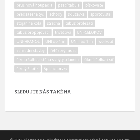
pružinová houpadla
psací tabule
pískoviště
předsazená tyč
schody
skluzavka
sportoviště
stojan na kola
střecha
tubus prolezací
tubus propojovací
třívěžová
UNI-CELOKOV
UNI-HRANOL
UNI do 1 m
UNI nad 1 m
workout
zahradní stavby
řetězový most
šikmá šplhací stěna s chyty a lanem
šikmá šplhací síť
šikmý žebřík
šplhací prvky
SLEDUJTE NÁS TAKÉ NA