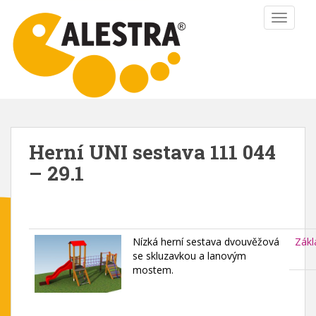
S
TOGGLE
k
i
p
t
o
m
a
i
Herní UNI sestava 111 044
n
– 29.1
c
o
n
t
e
Nízká herní sestava dvouvěžová
Zákl
n
se skluzavkou a lanovým
t
mostem.