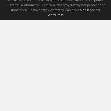
© 2016 Alestra s.r.o. Všechna vyobrazení i uvedené ceny jsou pouze
ilustrativní a informativní. Technické změny vyhrazeny bez předchozího
upozornění. Textové chyby vyhrazeny. Šablonu
Colorlib
pohání
WordPress