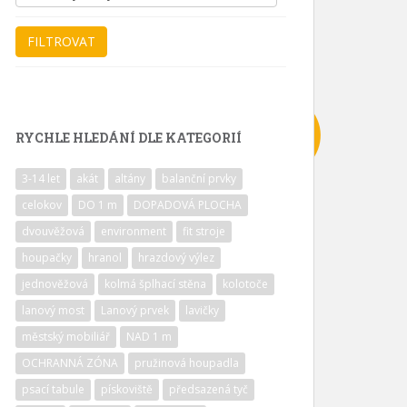
RYCHLE HLEDÁNÍ DLE KATEGORIÍ
3-14 let
akát
altány
balanční prvky
celokov
DO 1 m
DOPADOVÁ PLOCHA
dvouvěžová
environment
fit stroje
houpačky
hranol
hrazdový výlez
jednověžová
kolmá šplhací stěna
kolotoče
lanový most
Lanový prvek
lavičky
městský mobiliář
NAD 1 m
OCHRANNÁ ZÓNA
pružinová houpadla
psací tabule
pískoviště
předsazená tyč