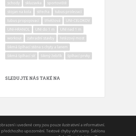
schody
skluzavka
sportoviště
stojan na kola
střecha
tubus prolezací
tubus propojovací
třívěžová
UNI-CELOKOV
UNI-HRANOL
UNI do 1 m
UNI nad 1 m
workout
zahradní stavby
řetězový most
šikmá šplhací stěna s chyty a lanem
šikmá šplhací síť
šikmý žebřík
šplhací prvky
SLEDUJTE NÁS TAKÉ NA
obrazení i uvedené ceny jsou pouze ilustrativní a informativní.
 předchozího upozornění. Textové chyby vyhrazeny. Šablonu