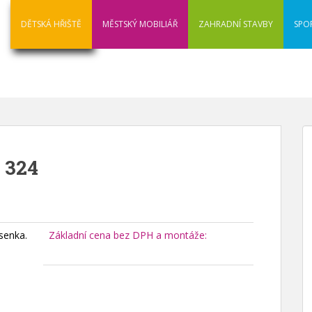
DĚTSKÁ HŘIŠTĚ
MĚSTSKÝ MOBILIÁŘ
ZAHRADNÍ STAVBY
SPO
 324
senka.
Základní cena bez DPH a montáže: