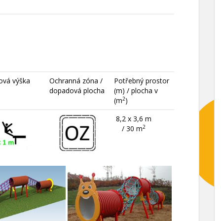
ová výška
Ochranná zóna /
Potřebný prostor
dopadová plocha
(m) / plocha v
2
(m
)
8,2 x 3,6 m
2
/ 30 m