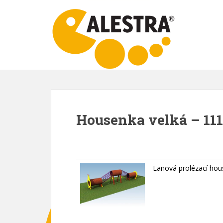
S
k
i
p
t
o
m
a
i
n
Housenka velká – 111
c
o
n
t
e
Lanová prolézací hou
n
t