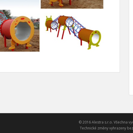
© 2016 Alestra s.r.o. Všechna vy
Technické změny vyhrazeny bez