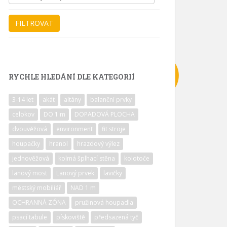
RYCHLE HLEDÁNÍ DLE KATEGORIÍ
3-14 let
akát
altány
balanční prvky
celokov
DO 1 m
DOPADOVÁ PLOCHA
dvouvěžová
environment
fit stroje
houpačky
hranol
hrazdový výlez
jednověžová
kolmá šplhací stěna
kolotoče
lanový most
Lanový prvek
lavičky
městský mobiliář
NAD 1 m
OCHRANNÁ ZÓNA
pružinová houpadla
psací tabule
pískoviště
předsazená tyč