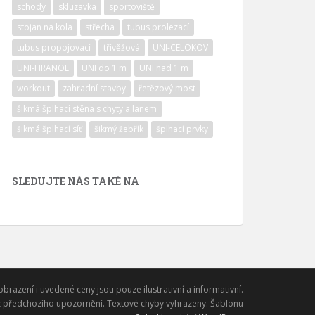
schody
skluzavka
sportoviště
stojan na kola
střecha
tubus prolezací
tubus propojovací
třívěžová
UNI-CELOKOV
UNI-HRANOL
UNI do 1 m
UNI nad 1 m
workout
zahradní stavby
řetězový most
šikmá šplhací stěna s chyty a lanem
šikmá šplhací síť
šikmý žebřík
šplhací prvky
SLEDUJTE NÁS TAKÉ NA
obrazení i uvedené ceny jsou pouze ilustrativní a informativní.
 předchozího upozornění. Textové chyby vyhrazeny. Šablonu