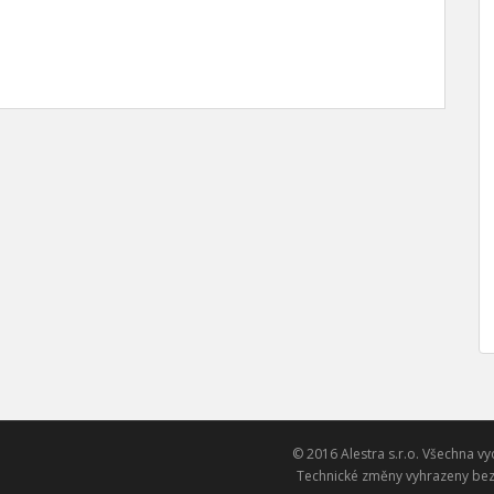
© 2016 Alestra s.r.o. Všechna vy
Technické změny vyhrazeny bez