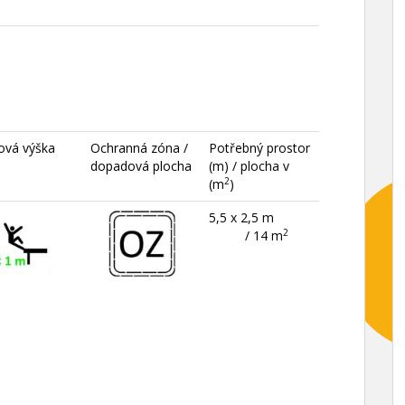
ová výška
Ochranná zóna /
Potřebný prostor
dopadová plocha
(m) / plocha v
2
(m
)
5,5 x 2,5 m
2
/ 14 m