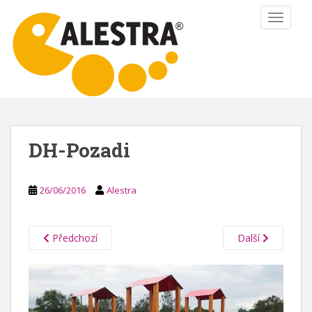
S
TOGGLE
k
i
p
t
o
m
a
i
DH-Pozadi
n
c
o
26/06/2016
Alestra
n
t
e
Předchozí
Další
n
t