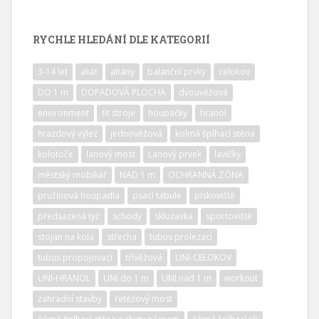
RYCHLE HLEDÁNÍ DLE KATEGORIÍ
3-14 let
akát
altány
balanční prvky
celokov
DO 1 m
DOPADOVÁ PLOCHA
dvouvěžová
environment
fit stroje
houpačky
hranol
hrazdový výlez
jednověžová
kolmá šplhací stěna
kolotoče
lanový most
Lanový prvek
lavičky
městský mobiliář
NAD 1 m
OCHRANNÁ ZÓNA
pružinová houpadla
psací tabule
pískoviště
předsazená tyč
schody
skluzavka
sportoviště
stojan na kola
střecha
tubus prolezací
tubus propojovací
třívěžová
UNI-CELOKOV
UNI-HRANOL
UNI do 1 m
UNI nad 1 m
workout
zahradní stavby
řetězový most