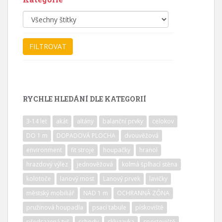
RYCHLE HLEDÁNÍ DLE KATEGORIÍ
3-14 let
akát
altány
balanční prvky
celokov
DO 1 m
DOPADOVÁ PLOCHA
dvouvěžová
environment
fit stroje
houpačky
hranol
hrazdový výlez
jednověžová
kolmá šplhací stěna
kolotoče
lanový most
Lanový prvek
lavičky
městský mobiliář
NAD 1 m
OCHRANNÁ ZÓNA
pružinová houpadla
psací tabule
pískoviště
předsazená tyč
schody
skluzavka
sportoviště