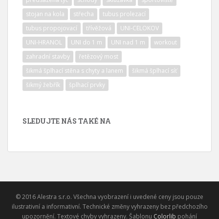
stojan na kola
střecha
tubus prolezací
tubus propojovací
třívěžová
UNI-CELOKOV
UNI-HRANOL
UNI do 1 m
UNI nad 1 m
workout
zahradní stavby
řetězový most
šikmá šplhací stěna s chyty a lanem
šikmá šplhací síť
šikmý žebřík
šplhací prvky
SLEDUJTE NÁS TAKÉ NA
© 2016 Alestra s.r.o. Všechna vyobrazení i uvedené ceny jsou pouze
ilustrativní a informativní. Technické změny vyhrazeny bez předchozího
upozornění. Textové chyby vyhrazeny. Šablonu
Colorlib
pohání