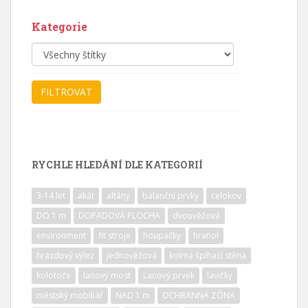
Kategorie
RYCHLE HLEDÁNÍ DLE KATEGORIÍ
3-14 let
akát
altány
balanční prvky
celokov
DO 1 m
DOPADOVÁ PLOCHA
dvouvěžová
environment
fit stroje
houpačky
hranol
hrazdový výlez
jednověžová
kolmá šplhací stěna
kolotoče
lanový most
Lanový prvek
lavičky
městský mobiliář
NAD 1 m
OCHRANNÁ ZÓNA