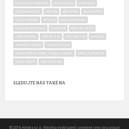
pružinová houpadla
psací tabule
pískoviště
předsazená tyč
schody
skluzavka
sportoviště
stojan na kola
střecha
tubus prolezací
tubus propojovací
třívěžová
UNI-CELOKOV
UNI-HRANOL
UNI do 1 m
UNI nad 1 m
workout
zahradní stavby
řetězový most
šikmá šplhací stěna s chyty a lanem
šikmá šplhací síť
šikmý žebřík
šplhací prvky
SLEDUJTE NÁS TAKÉ NA
© 2016 Alestra s.r.o. Všechna vyobrazení i uvedené ceny jsou pouze