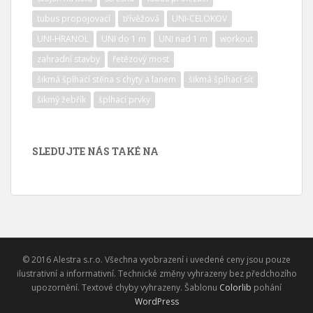
tubus propojovací
třívěžová
UNI-CELOKOV
UNI-HRANOL
UNI do 1 m
UNI nad 1 m
workout
zahradní stavby
řetězový most
šikmá šplhací stěna s chyty a lanem
šikmá šplhací síť
šikmý žebřík
šplhací prvky
SLEDUJTE NÁS TAKÉ NA
© 2016 Alestra s.r.o. Všechna vyobrazení i uvedené ceny jsou pouze
ilustrativní a informativní. Technické změny vyhrazeny bez předchozího
upozornění. Textové chyby vyhrazeny. Šablonu
Colorlib
pohání
WordPress