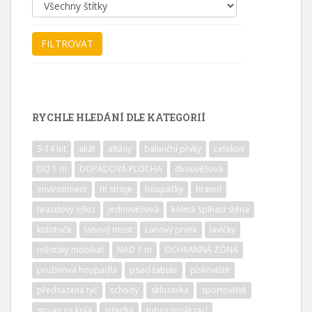
RYCHLE HLEDÁNÍ DLE KATEGORIÍ
3-14 let
akát
altány
balanční prvky
celokov
DO 1 m
DOPADOVÁ PLOCHA
dvouvěžová
environment
fit stroje
houpačky
hranol
hrazdový výlez
jednověžová
kolmá šplhací stěna
kolotoče
lanový most
Lanový prvek
lavičky
městský mobiliář
NAD 1 m
OCHRANNÁ ZÓNA
pružinová houpadla
psací tabule
pískoviště
předsazená tyč
schody
skluzavka
sportoviště
stojan na kola
střecha
tubus prolezací