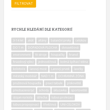
RYCHLE HLEDÁNÍ DLE KATEGORIÍ
3-14 let
akát
altány
balanční prvky
celokov
DO 1 m
DOPADOVÁ PLOCHA
dvouvěžová
environment
fit stroje
houpačky
hranol
hrazdový výlez
jednověžová
kolmá šplhací stěna
kolotoče
lanový most
Lanový prvek
lavičky
městský mobiliář
NAD 1 m
OCHRANNÁ ZÓNA
pružinová houpadla
psací tabule
pískoviště
předsazená tyč
schody
skluzavka
sportoviště
stojan na kola
střecha
tubus prolezací
tubus propojovací
třívěžová
UNI-CELOKOV