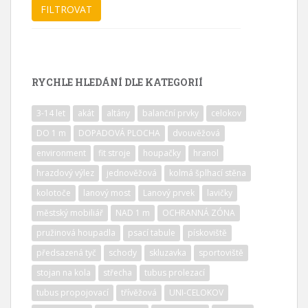
RYCHLE HLEDÁNÍ DLE KATEGORIÍ
3-14 let
akát
altány
balanční prvky
celokov
DO 1 m
DOPADOVÁ PLOCHA
dvouvěžová
environment
fit stroje
houpačky
hranol
hrazdový výlez
jednověžová
kolmá šplhací stěna
kolotoče
lanový most
Lanový prvek
lavičky
městský mobiliář
NAD 1 m
OCHRANNÁ ZÓNA
pružinová houpadla
psací tabule
pískoviště
předsazená tyč
schody
skluzavka
sportoviště
stojan na kola
střecha
tubus prolezací
tubus propojovací
třívěžová
UNI-CELOKOV