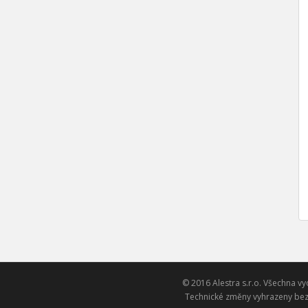
© 2016 Alestra s.r.o. Všechna vy
Technické změny vyhrazeny bez