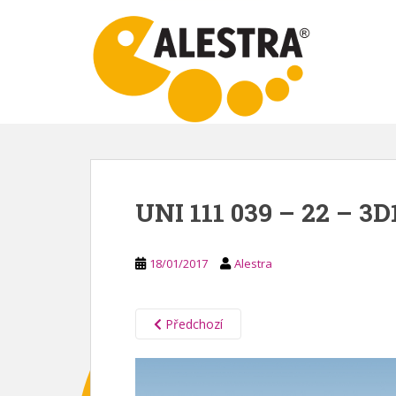
S
k
i
p
t
o
m
a
i
n
UNI 111 039 – 22 – 3D
c
o
n
18/01/2017
Alestra
t
e
n
Předchozí
t