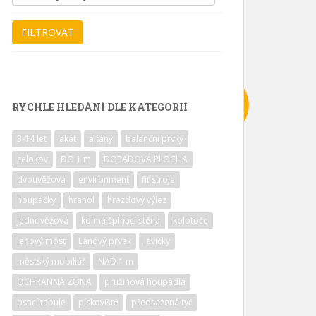
RYCHLE HLEDÁNÍ DLE KATEGORIÍ
3-14 let
akát
altány
balanční prvky
celokov
DO 1 m
DOPADOVÁ PLOCHA
dvouvěžová
environment
fit stroje
houpačky
hranol
hrazdový výlez
jednověžová
kolmá šplhací stěna
kolotoče
lanový most
Lanový prvek
lavičky
městský mobiliář
NAD 1 m
OCHRANNÁ ZÓNA
pružinová houpadla
psací tabule
pískoviště
předsazená tyč