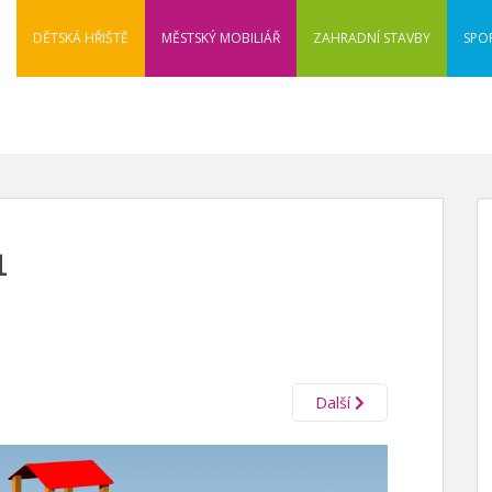
DĚTSKÁ HŘIŠTĚ
MĚSTSKÝ MOBILIÁŘ
ZAHRADNÍ STAVBY
SPO
1
Další