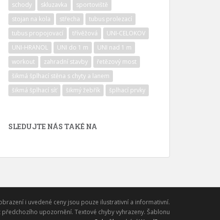
schody
skluzavka
sportoviště
stojan na kola
střecha
tubus prolezací
tubus propojovací
třívěžová
UNI-CELOKOV
UNI-HRANOL
UNI do 1 m
UNI nad 1 m
workout
zahradní stavby
řetězový most
šikmá šplhací stěna s chyty a lanem
šikmá šplhací síť
šikmý žebřík
šplhací prvky
SLEDUJTE NÁS TAKÉ NA
obrazení i uvedené ceny jsou pouze ilustrativní a informativní.
 předchozího upozornění. Textové chyby vyhrazeny. Šablonu