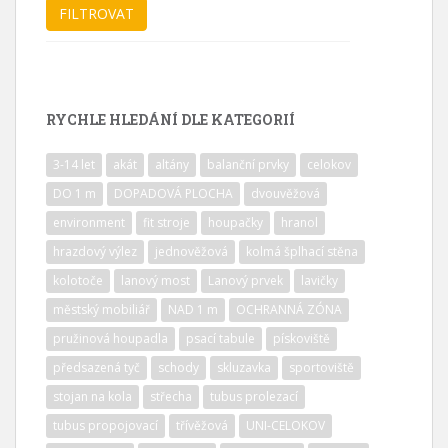
RYCHLE HLEDÁNÍ DLE KATEGORIÍ
3-14 let
akát
altány
balanční prvky
celokov
DO 1 m
DOPADOVÁ PLOCHA
dvouvěžová
environment
fit stroje
houpačky
hranol
hrazdový výlez
jednověžová
kolmá šplhací stěna
kolotoče
lanový most
Lanový prvek
lavičky
městský mobiliář
NAD 1 m
OCHRANNÁ ZÓNA
pružinová houpadla
psací tabule
pískoviště
předsazená tyč
schody
skluzavka
sportoviště
stojan na kola
střecha
tubus prolezací
tubus propojovací
třívěžová
UNI-CELOKOV