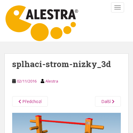
S
TOGGLE
k
i
p
t
o
m
a
i
splhaci-strom-nizky_3d
n
c
o
02/11/2016
Alestra
n
t
e
Předchozí
Další
n
t