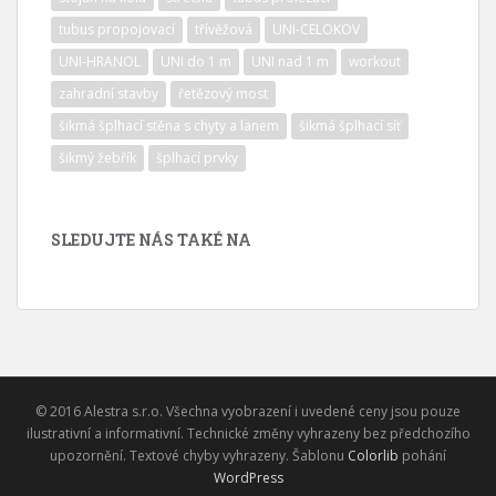
tubus propojovací
třívěžová
UNI-CELOKOV
UNI-HRANOL
UNI do 1 m
UNI nad 1 m
workout
zahradní stavby
řetězový most
šikmá šplhací stěna s chyty a lanem
šikmá šplhací síť
šikmý žebřík
šplhací prvky
SLEDUJTE NÁS TAKÉ NA
© 2016 Alestra s.r.o. Všechna vyobrazení i uvedené ceny jsou pouze
ilustrativní a informativní. Technické změny vyhrazeny bez předchozího
upozornění. Textové chyby vyhrazeny. Šablonu
Colorlib
pohání
WordPress