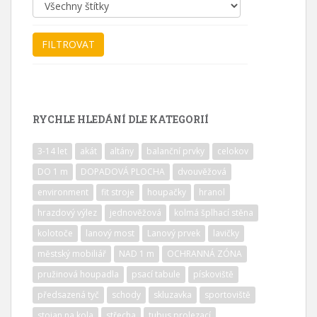
RYCHLE HLEDÁNÍ DLE KATEGORIÍ
3-14 let
akát
altány
balanční prvky
celokov
DO 1 m
DOPADOVÁ PLOCHA
dvouvěžová
environment
fit stroje
houpačky
hranol
hrazdový výlez
jednověžová
kolmá šplhací stěna
kolotoče
lanový most
Lanový prvek
lavičky
městský mobiliář
NAD 1 m
OCHRANNÁ ZÓNA
pružinová houpadla
psací tabule
pískoviště
předsazená tyč
schody
skluzavka
sportoviště
stojan na kola
střecha
tubus prolezací