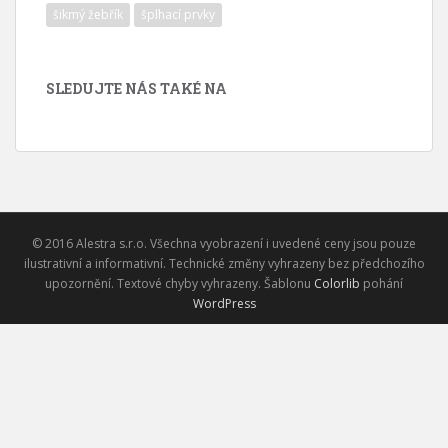
šikmý žebřík
šplhací prvky
SLEDUJTE NÁS TAKÉ NA
© 2016 Alestra s.r.o. Všechna vyobrazení i uvedené ceny jsou pouze
ilustrativní a informativní. Technické změny vyhrazeny bez předchozího
upozornění. Textové chyby vyhrazeny. Šablonu
Colorlib
pohání
WordPress