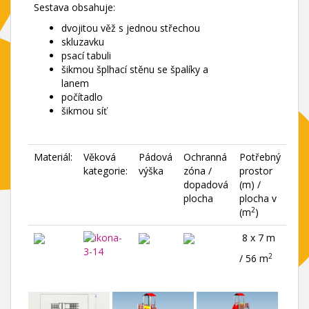
Sestava obsahuje:
dvojitou věž s jednou střechou
skluzavku
psací tabuli
šikmou šplhací stěnu se špalíky a
lanem
počítadlo
šikmou síť
Materiál:
Věková
Pádová
Ochranná
Potřebný
kategorie:
výška
zóna /
prostor
dopadová
(m) /
plocha
plocha v
2
(m
)
8 x 7 m
2
/ 56 m