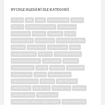
RYCHLE HLEDÁNÍ DLE KATEGORIÍ
3-14 let
akát
altány
balanční prvky
celokov
DO 1 m
DOPADOVÁ PLOCHA
dvouvěžová
environment
fit stroje
houpačky
hranol
hrazdový výlez
jednověžová
kolmá šplhací stěna
kolotoče
lanový most
Lanový prvek
lavičky
městský mobiliář
NAD 1 m
OCHRANNÁ ZÓNA
pružinová houpadla
psací tabule
pískoviště
předsazená tyč
schody
skluzavka
sportoviště
stojan na kola
střecha
tubus prolezací
tubus propojovací
třívěžová
UNI-CELOKOV
UNI-HRANOL
UNI do 1 m
UNI nad 1 m
workout
zahradní stavby
řetězový most
šikmá šplhací stěna s chyty a lanem
šikmá šplhací síť