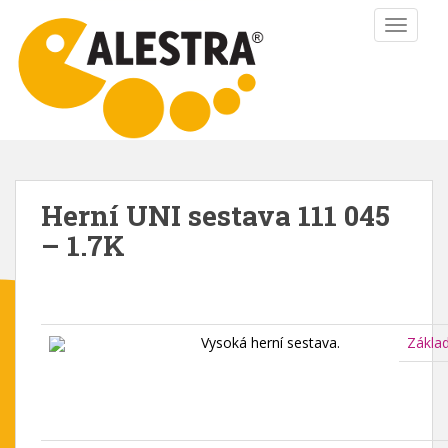
S
TOGGLE
k
i
p
t
o
m
a
i
Herní UNI sestava 111 045
n
– 1.7K
c
o
n
t
e
Vysoká herní sestava.
Zákla
n
t