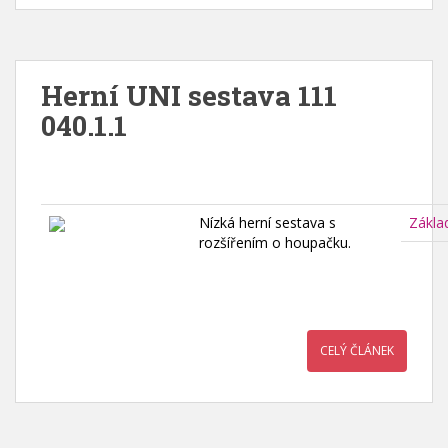
Herní UNI sestava 111
040.1.1
Nízká herní sestava s
Zákla
rozšířením o houpačku.
CELÝ ČLÁNEK