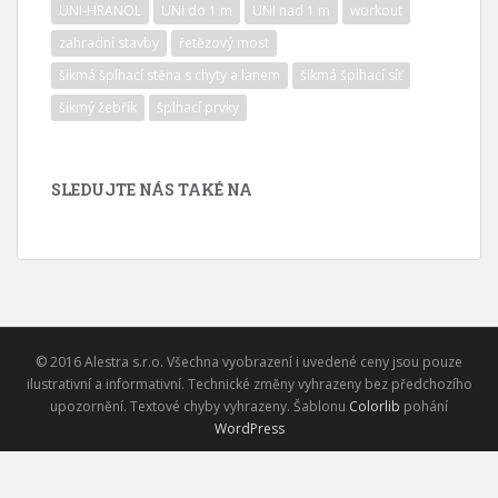
UNI-HRANOL
UNI do 1 m
UNI nad 1 m
workout
zahradní stavby
řetězový most
šikmá šplhací stěna s chyty a lanem
šikmá šplhací síť
šikmý žebřík
šplhací prvky
SLEDUJTE NÁS TAKÉ NA
© 2016 Alestra s.r.o. Všechna vyobrazení i uvedené ceny jsou pouze
ilustrativní a informativní. Technické změny vyhrazeny bez předchozího
upozornění. Textové chyby vyhrazeny. Šablonu
Colorlib
pohání
WordPress