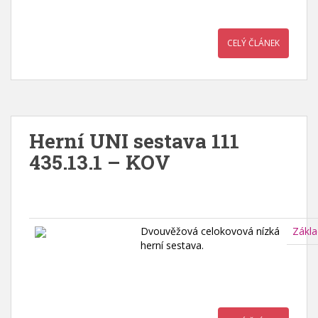
CELÝ ČLÁNEK
Herní UNI sestava 111
435.13.1 – KOV
Dvouvěžová celokovová nízká
Zákla
herní sestava.