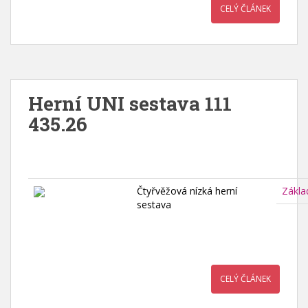
CELÝ ČLÁNEK
Herní UNI sestava 111
435.26
Čtyřvěžová nízká herní
Zákla
sestava
CELÝ ČLÁNEK