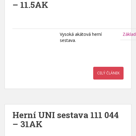
– 11.5AK
Vysoká akátová herní
Základ
sestava.
CELÝ ČLÁNEK
Herní UNI sestava 111 044
– 31AK