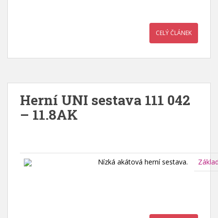
CELÝ ČLÁNEK
Herní UNI sestava 111 042
– 11.8AK
Nízká akátová herní sestava.
Zákla