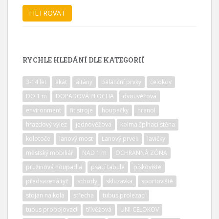
RYCHLE HLEDÁNÍ DLE KATEGORIÍ
3-14 let
akát
altány
balanční prvky
celokov
DO 1 m
DOPADOVÁ PLOCHA
dvouvěžová
environment
fit stroje
houpačky
hranol
hrazdový výlez
jednověžová
kolmá šplhací stěna
kolotoče
lanový most
Lanový prvek
lavičky
městský mobiliář
NAD 1 m
OCHRANNÁ ZÓNA
pružinová houpadla
psací tabule
pískoviště
předsazená tyč
schody
skluzavka
sportoviště
stojan na kola
střecha
tubus prolezací
tubus propojovací
třívěžová
UNI-CELOKOV