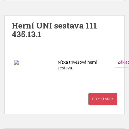
Herní UNI sestava 111
435.13.1
Nízká třívěžová herní
Zákla
sestava.
CELÝ ČLÁNEK