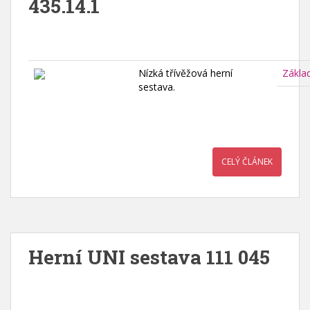
435.14.1
Nízká třívěžová herní
Zákla
sestava.
CELÝ ČLÁNEK
Herní UNI sestava 111 045