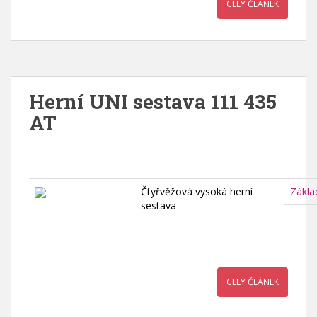
CELÝ ČLÁNEK
Herní UNI sestava 111 435
AT
Čtyřvěžová vysoká herní
Zákla
sestava
CELÝ ČLÁNEK