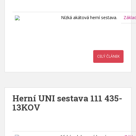
Nízká akátová herní sestava.
Zákla
CELÝ ČLÁNEK
Herní UNI sestava 111 435-
13KOV