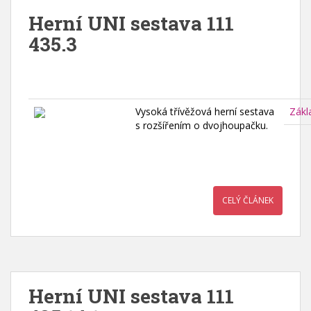
Herní UNI sestava 111
435.3
Vysoká třívěžová herní sestava
Zákl
s rozšířením o dvojhoupačku.
CELÝ ČLÁNEK
Herní UNI sestava 111