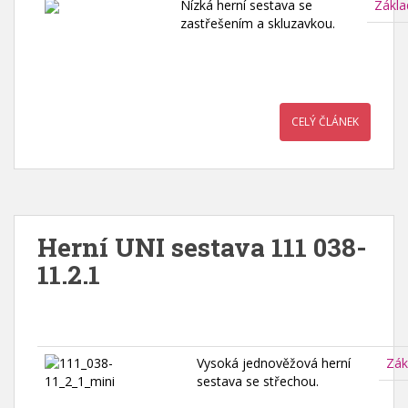
Nízká herní sestava se
Zákla
zastřešením a skluzavkou.
CELÝ ČLÁNEK
Herní UNI sestava 111 038-
11.2.1
Vysoká jednověžová herní
Zák
sestava se střechou.