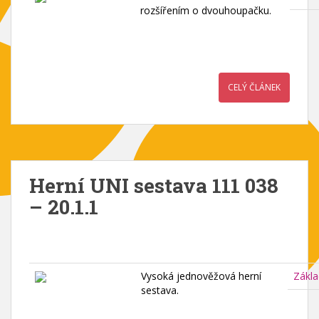
rozšířením o dvouhoupačku.
CELÝ ČLÁNEK
Herní UNI sestava 111 038
– 20.1.1
Vysoká jednověžová herní
Zákla
sestava.