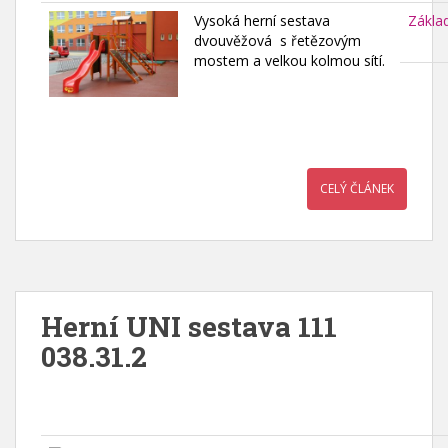
Vysoká herní sestava
Zákla
dvouvěžová s řetězovým
mostem a velkou kolmou sítí.
CELÝ ČLÁNEK
Herní UNI sestava 111
038.31.2