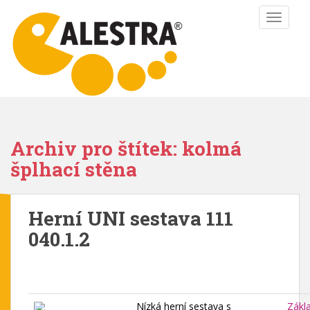
S
TOGGLE
k
i
p
t
o
m
a
i
Archiv pro štítek: kolmá
n
šplhací stěna
c
o
n
Herní UNI sestava 111
t
e
040.1.2
n
t
Nízká herní sestava s
Zákl