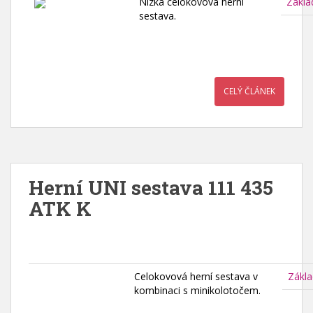
Nízká celokovová herní
Zákla
sestava.
CELÝ ČLÁNEK
Herní UNI sestava 111 435
ATK K
Celokovová herní sestava v
Zákla
kombinaci s minikolotočem.