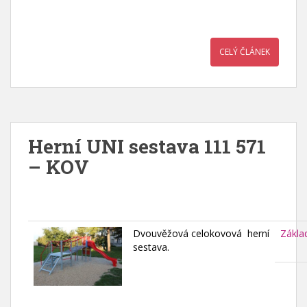
CELÝ ČLÁNEK
Herní UNI sestava 111 571
– KOV
Dvouvěžová celokovová herní
Zákla
sestava.