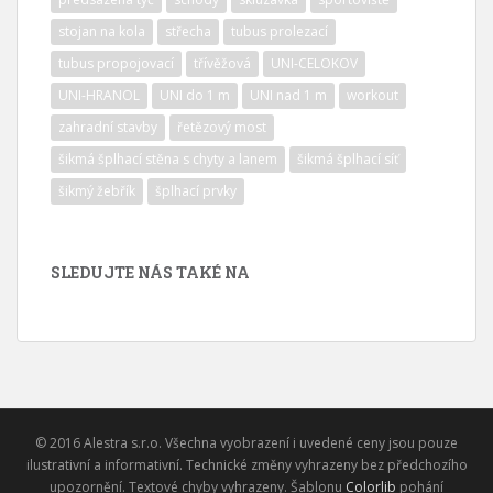
stojan na kola
střecha
tubus prolezací
tubus propojovací
třívěžová
UNI-CELOKOV
UNI-HRANOL
UNI do 1 m
UNI nad 1 m
workout
zahradní stavby
řetězový most
šikmá šplhací stěna s chyty a lanem
šikmá šplhací síť
šikmý žebřík
šplhací prvky
SLEDUJTE NÁS TAKÉ NA
© 2016 Alestra s.r.o. Všechna vyobrazení i uvedené ceny jsou pouze
ilustrativní a informativní. Technické změny vyhrazeny bez předchozího
upozornění. Textové chyby vyhrazeny. Šablonu
Colorlib
pohání