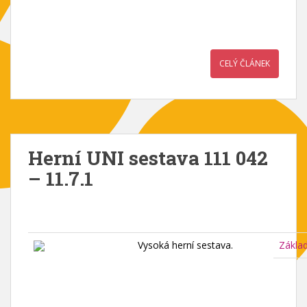
CELÝ ČLÁNEK
Herní UNI sestava 111 042
– 11.7.1
Vysoká herní sestava.
Zákla