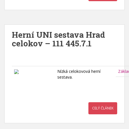
Herní UNI sestava Hrad
celokov – 111 445.7.1
Nízká celokovová herní
Zákla
sestava.
CELÝ ČLÁNEK