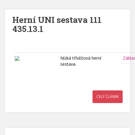
Herní UNI sestava 111
435.13.1
Nízká třívěžová herní
Zákla
sestava.
CELÝ ČLÁNEK