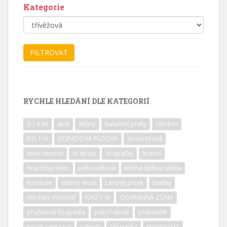
Kategorie
RYCHLE HLEDÁNÍ DLE KATEGORIÍ
3-14 let
akát
altány
balanční prvky
celokov
DO 1 m
DOPADOVÁ PLOCHA
dvouvěžová
environment
fit stroje
houpačky
hranol
hrazdový výlez
jednověžová
kolmá šplhací stěna
kolotoče
lanový most
Lanový prvek
lavičky
městský mobiliář
NAD 1 m
OCHRANNÁ ZÓNA
pružinová houpadla
psací tabule
pískoviště
předsazená tyč
schody
skluzavka
sportoviště