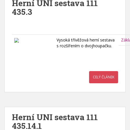
Herní UNI sestava 111
435.3
Vysoká třívěžová herní sestava
Zákl
s rozšířením o dvojhoupačku.
CELÝ ČLÁNEK
Herní UNI sestava 111
435.14.1