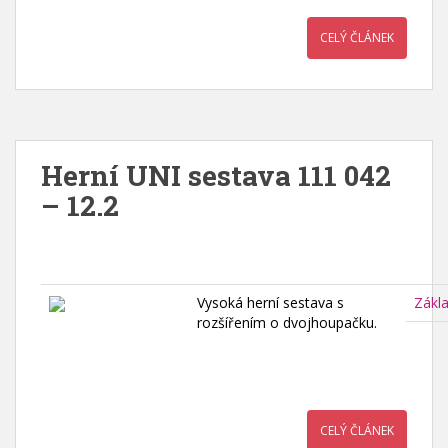
CELÝ ČLÁNEK
Herní UNI sestava 111 042
– 12.2
Vysoká herní sestava s
Zákl
rozšířením o dvojhoupačku.
CELÝ ČLÁNEK