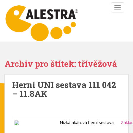
S
TOGGLE
k
i
p
t
o
m
a
i
Archiv pro štítek: třívěžová
n
c
o
Herní UNI sestava 111 042
n
– 11.8AK
t
e
n
t
Nízká akátová herní sestava.
Zákla