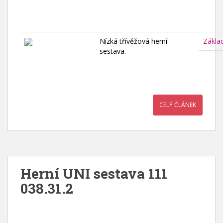
Nízká třívěžová herní
Zákla
sestava.
CELÝ ČLÁNEK
Herní UNI sestava 111
038.31.2