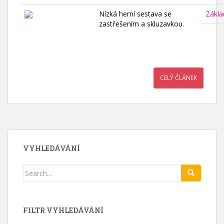
Nízká herní sestava se
Zákla
zastřešením a skluzavkou.
CELÝ ČLÁNEK
VYHLEDÁVÁNÍ
Search
for:
FILTR VYHLEDÁVÁNÍ