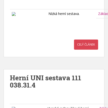
Nízká herní sestava.
Zákla
CELÝ ČLÁNEK
Herní UNI sestava 111
038.31.4