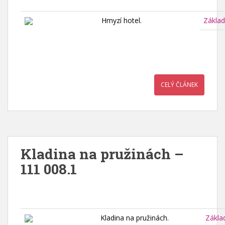
Hmyzí hotel.
Základ
CELÝ ČLÁNEK
Kladina na pružinách –
111 008.1
Kladina na pružinách.
Zákla