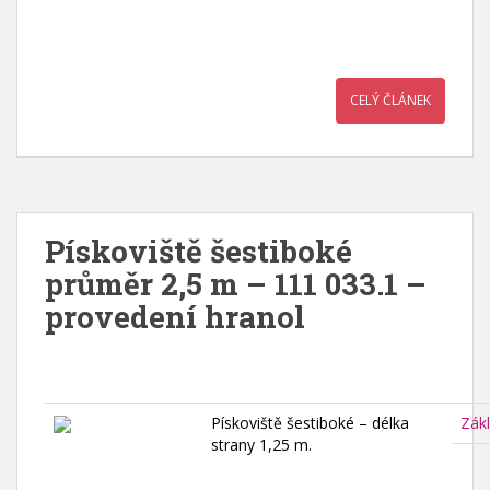
CELÝ ČLÁNEK
Pískoviště šestiboké
průměr 2,5 m – 111 033.1 –
provedení hranol
Pískoviště šestiboké – délka
Zák
strany 1,25 m.