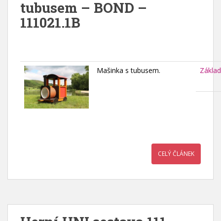
tubusem – BOND –
111021.1B
Mašinka s tubusem.
Základ
CELÝ ČLÁNEK