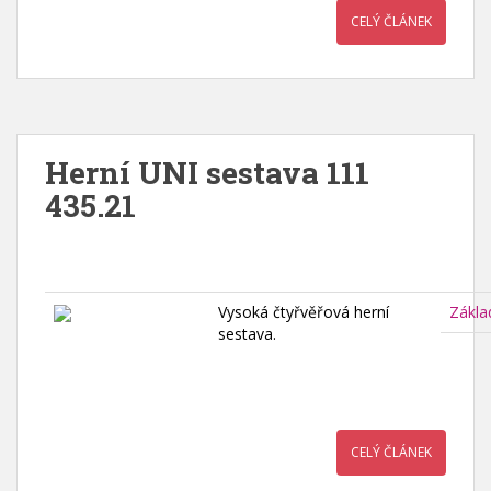
CELÝ ČLÁNEK
Herní UNI sestava 111
435.21
Vysoká čtyřvěřová herní
Zákla
sestava.
CELÝ ČLÁNEK