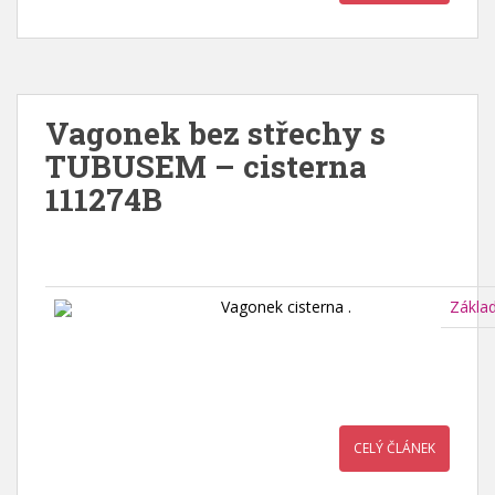
Vagonek bez střechy s
TUBUSEM – cisterna
111274B
Vagonek cisterna .
Zákla
CELÝ ČLÁNEK