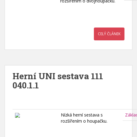
rozšířením o dvojhoupačku.
CELÝ ČLÁNEK
Herní UNI sestava 111
040.1.1
Nízká herní sestava s
Zákla
rozšířením o houpačku.