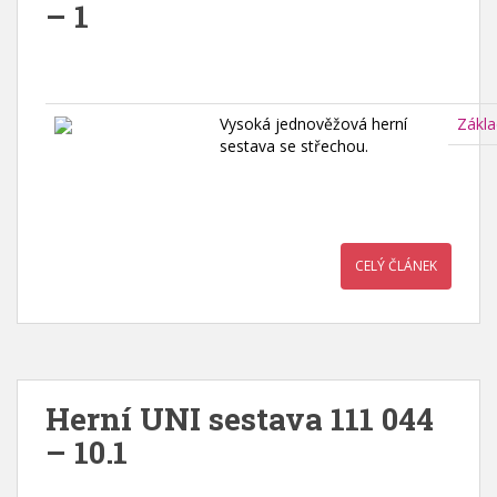
– 1
Vysoká jednověžová herní
Zákla
sestava se střechou.
CELÝ ČLÁNEK
Herní UNI sestava 111 044
– 10.1