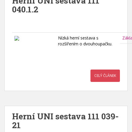
Herní UNI sestava 111
040.1.2
Nízká herní sestava s
Zákl
rozšířením o dvouhoupačku.
CELÝ ČLÁNEK
Herní UNI sestava 111 039-
21