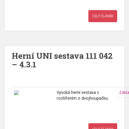
CELÝ ČLÁNEK
Herní UNI sestava 111 042
– 4.3.1
Vysoká herní sestava s
Zákl
rozšířením o dvojhoupačku.