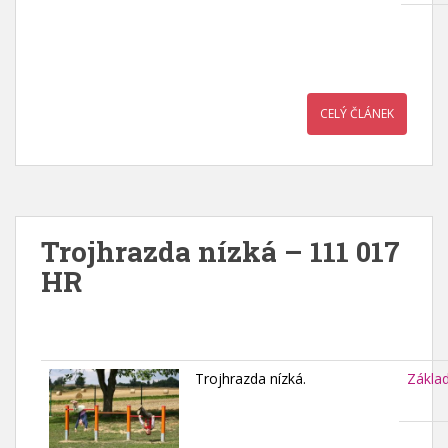
CELÝ ČLÁNEK
Trojhrazda nízká – 111 017
HR
Trojhrazda nízká.
Zákla