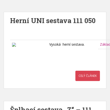
Herní UNI sestava 111 050
Vysoká herní sestava.
Zákla
CELÝ ČLÁNEK
Šplhací sestava „Z“ – 111