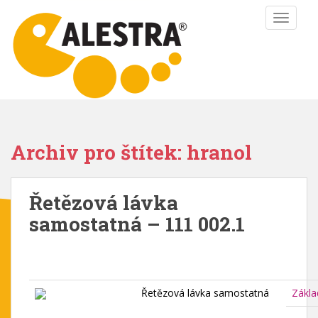
S
TOGGLE
k
i
p
t
o
m
a
i
Archiv pro štítek: hranol
n
c
o
Řetězová lávka
n
samostatná – 111 002.1
t
e
n
t
Řetězová lávka samostatná
Zákla