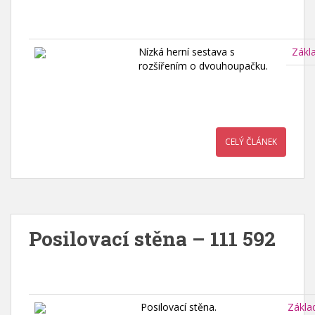
Nízká herní sestava s
Zákl
rozšířením o dvouhoupačku.
CELÝ ČLÁNEK
Posilovací stěna – 111 592
Posilovací stěna.
Zákla