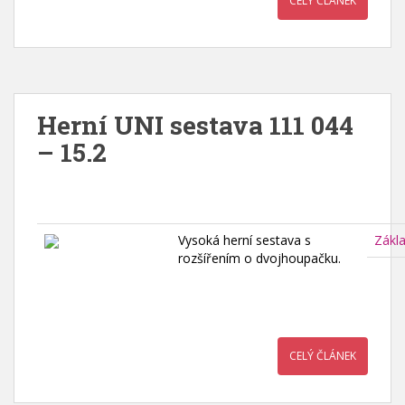
CELÝ ČLÁNEK
Herní UNI sestava 111 044
– 15.2
Vysoká herní sestava s
Zákl
rozšířením o dvojhoupačku.
CELÝ ČLÁNEK