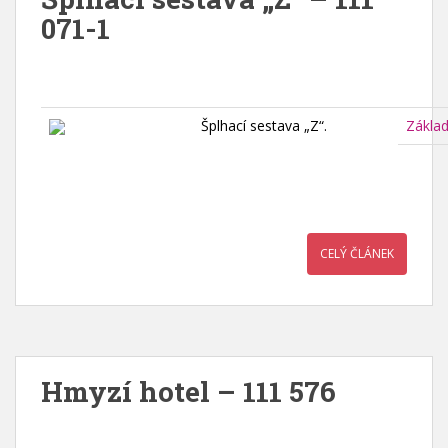
071-1
Šplhací sestava „Z“.
Zákla
CELÝ ČLÁNEK
Hmyzí hotel – 111 576