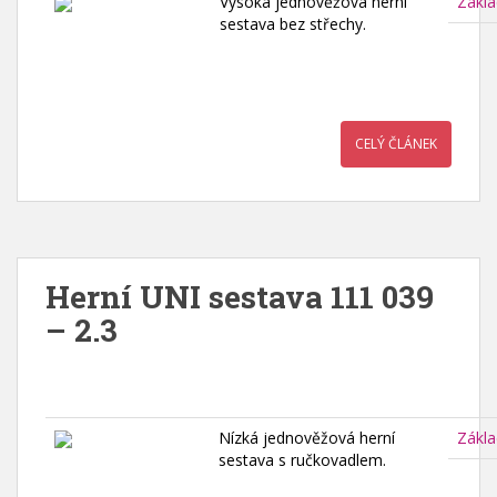
Vysoká jednověžová herní
Zákla
sestava bez střechy.
CELÝ ČLÁNEK
Herní UNI sestava 111 039
– 2.3
Nízká jednověžová herní
Zákla
sestava s ručkovadlem.