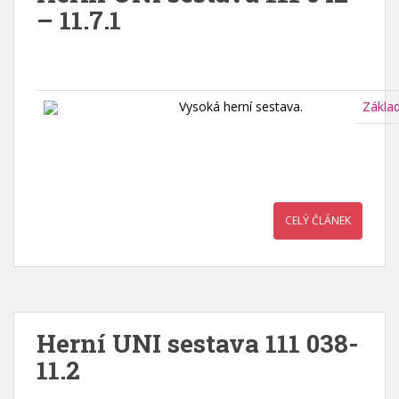
– 11.7.1
Vysoká herní sestava.
Zákla
CELÝ ČLÁNEK
Herní UNI sestava 111 038-
11.2