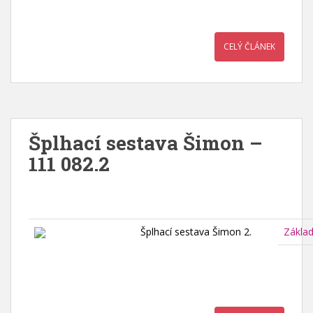
CELÝ ČLÁNEK
Šplhací sestava Šimon –
111 082.2
Šplhací sestava Šimon 2.
Zákla