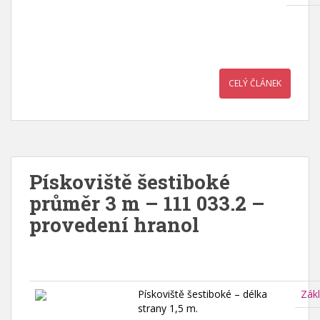
CELÝ ČLÁNEK
Pískoviště šestiboké
průměr 3 m – 111 033.2 –
provedení hranol
Pískoviště šestiboké – délka
Zák
strany 1,5 m.