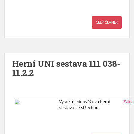
CELÝ ČLÁNEK
Herní UNI sestava 111 038-
11.2.2
Vysoká jednověžová herní
Zákla
sestava se střechou.