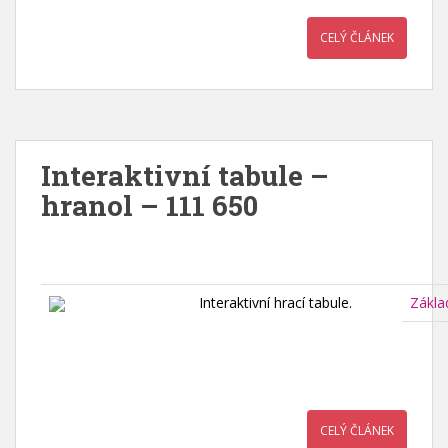
CELÝ ČLÁNEK
Interaktivní tabule –
hranol – 111 650
Interaktivní hrací tabule.
Zákla
CELÝ ČLÁNEK