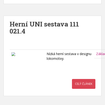
Herní UNI sestava 111
021.4
Nízká herní sestava v designu
Zákla
lokomotivy.
CELÝ ČLÁNEK