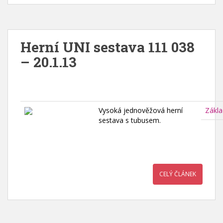
Herní UNI sestava 111 038
– 20.1.13
Vysoká jednověžová herní
Zákla
sestava s tubusem.
CELÝ ČLÁNEK