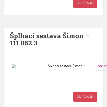
CELÝ ČLÁNEK
Šplhací sestava Šimon –
111 082.3
Šplhací sestava Šimon 3.
Zákla
CELÝ ČLÁNEK