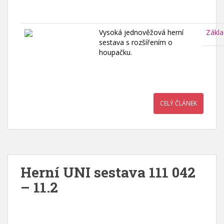
Vysoká jednověžová herní
Zákla
sestava s rozšířením o
houpačku.
CELÝ ČLÁNEK
Herní UNI sestava 111 042
– 11.2