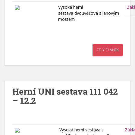
Vysoká herní
Zák
sestava dvouvěžová s lanovým
mostem.
CELÝ ČLÁNEK
Herní UNI sestava 111 042
– 12.2
Vysoká herní sestava s
Zákl