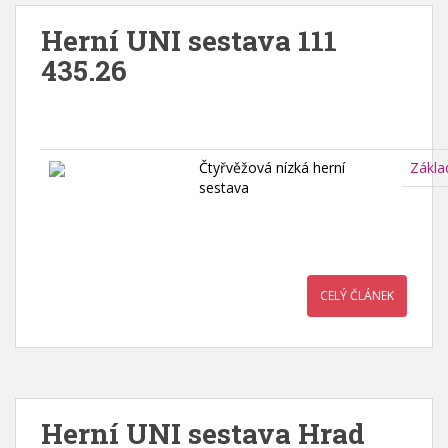
Herní UNI sestava 111
435.26
Čtyřvěžová nízká herní
Zákla
sestava
CELÝ ČLÁNEK
Herní UNI sestava Hrad