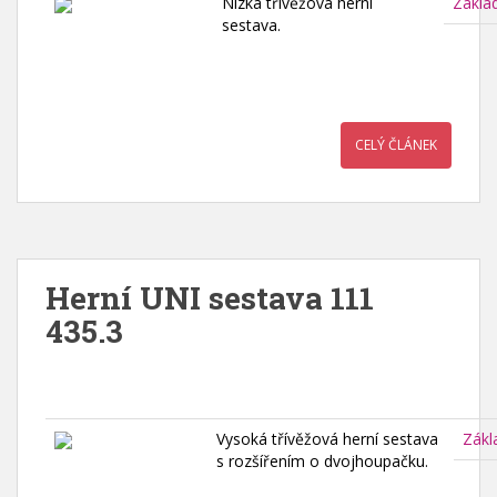
Nízká třívěžová herní
Zákla
sestava.
CELÝ ČLÁNEK
Herní UNI sestava 111
435.3
Vysoká třívěžová herní sestava
Zákl
s rozšířením o dvojhoupačku.