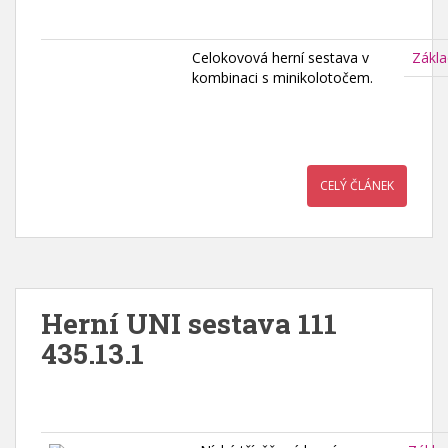
Celokovová herní sestava v
Zákla
kombinaci s minikolotočem.
CELÝ ČLÁNEK
Herní UNI sestava 111
435.13.1