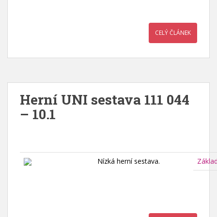
CELÝ ČLÁNEK
Herní UNI sestava 111 044
– 10.1
Nízká herní sestava.
Zákla