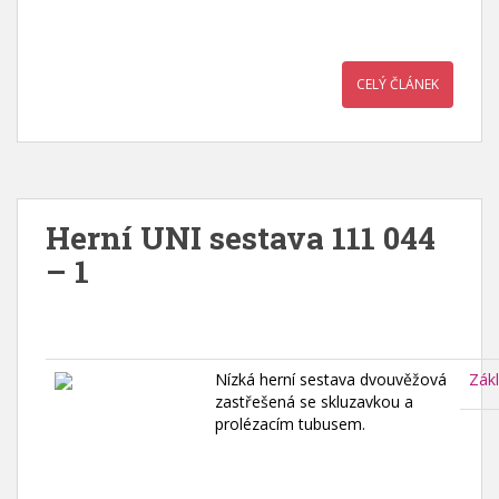
CELÝ ČLÁNEK
Herní UNI sestava 111 044
– 1
Nízká herní sestava dvouvěžová
Zák
zastřešená se skluzavkou a
prolézacím tubusem.