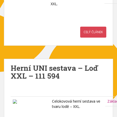
XXL.
CELÝ ČLÁNEK
Herní UNI sestava – Loď
XXL – 111 594
Celokovová herní sestava ve
Zákla
tvaru lodě – XXL.