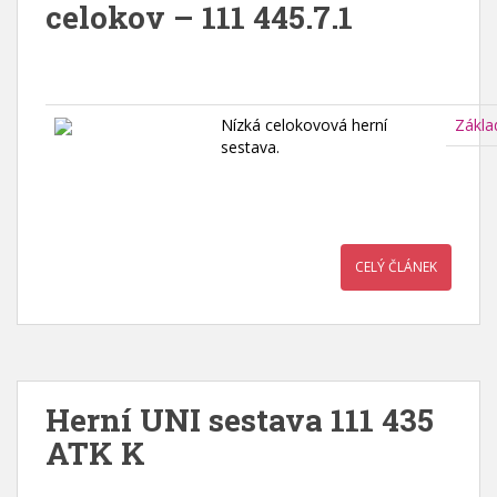
celokov – 111 445.7.1
Nízká celokovová herní
Zákla
sestava.
CELÝ ČLÁNEK
Herní UNI sestava 111 435
ATK K