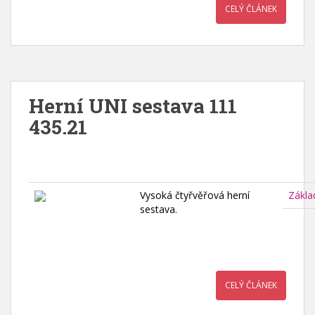
CELÝ ČLÁNEK
Herní UNI sestava 111
435.21
Vysoká čtyřvěřová herní
Zákla
sestava.
CELÝ ČLÁNEK