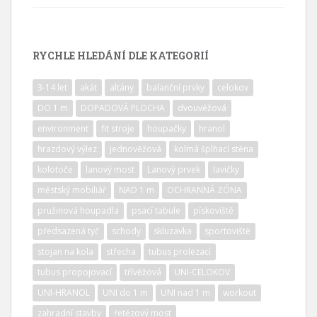
RYCHLE HLEDÁNÍ DLE KATEGORIÍ
3-14 let
akát
altány
balanční prvky
celokov
DO 1 m
DOPADOVÁ PLOCHA
dvouvěžová
environment
fit stroje
houpačky
hranol
hrazdový výlez
jednověžová
kolmá šplhací stěna
kolotoče
lanový most
Lanový prvek
lavičky
městský mobiliář
NAD 1 m
OCHRANNÁ ZÓNA
pružinová houpadla
psací tabule
pískoviště
předsazená tyč
schody
skluzavka
sportoviště
stojan na kola
střecha
tubus prolezací
tubus propojovací
třívěžová
UNI-CELOKOV
UNI-HRANOL
UNI do 1 m
UNI nad 1 m
workout
zahradní stavby
řetězový most