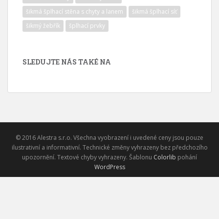
šikmá šplhací stěna s chyty a lanem
šikmá šplhací síť
šikmý žebřík
šplhací prvky
SLEDUJTE NÁS TAKÉ NA
© 2016 Alestra s.r.o. Všechna vyobrazení i uvedené ceny jsou pouze
ilustrativní a informativní. Technické změny vyhrazeny bez předchozího
upozornění. Textové chyby vyhrazeny. Šablonu
Colorlib
pohání
WordPress