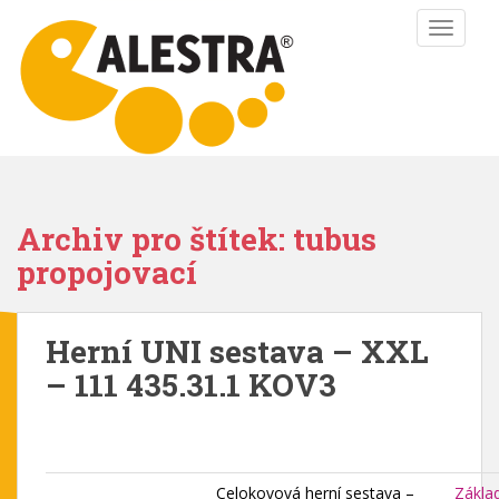
S
TOGGLE
k
i
p
t
o
m
a
i
Archiv pro štítek: tubus
n
propojovací
c
o
n
Herní UNI sestava – XXL
t
e
– 111 435.31.1 KOV3
n
t
Celokovová herní sestava –
Zákla