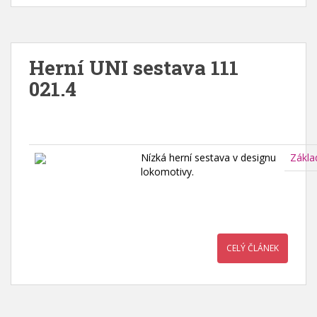
Herní UNI sestava 111
021.4
Nízká herní sestava v designu
Zákla
lokomotivy.
CELÝ ČLÁNEK