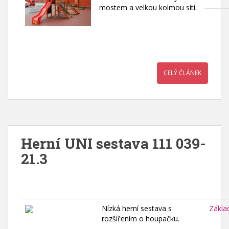
mostem a velkou kolmou sítí.
CELÝ ČLÁNEK
Herní UNI sestava 111 039-
21.3
Nízká herní sestava s
Zákla
rozšířením o houpačku.