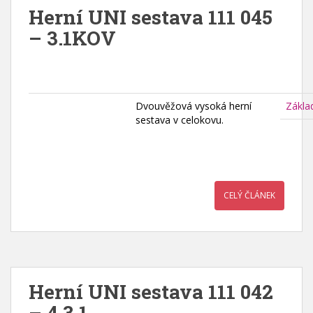
Herní UNI sestava 111 045
– 3.1KOV
Dvouvěžová vysoká herní
Zákla
sestava v celokovu.
CELÝ ČLÁNEK
Herní UNI sestava 111 042
– 4.3.1