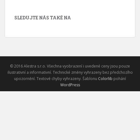
SLEDUJTE NÁS TAKÉ NA
© 2016 Alestra s.r.o. Všechna vyobrazení i uvedené ceny jsou pouze
ilustrativní a informativní. Technické změny vyhrazeny bez předchozího
upozornění. Textové chyby vyhrazeny. Šablonu
Colorlib
pohání
WordPress