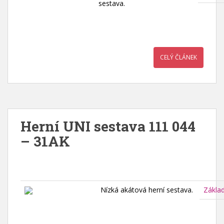
sestava.
CELÝ ČLÁNEK
Herní UNI sestava 111 044
– 31AK
Nízká akátová herní sestava.
Zákla