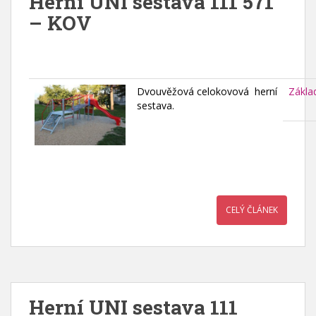
Herní UNI sestava 111 571
– KOV
Dvouvěžová celokovová herní
Zákla
sestava.
CELÝ ČLÁNEK
Herní UNI sestava 111