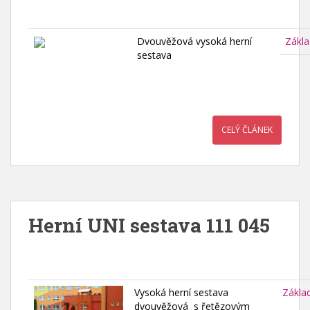
Dvouvěžová vysoká herní
Zákla
sestava
CELÝ ČLÁNEK
Herní UNI sestava 111 045
Vysoká herní sestava
Zákla
dvouvěžová s řetězovým