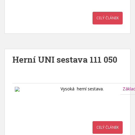
CELÝ ČLÁNEK
Herní UNI sestava 111 050
Vysoká herní sestava.
Zákla
CELÝ ČLÁNEK