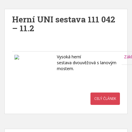
Herní UNI sestava 111 042
– 11.2
Vysoká herní
Zák
sestava dvouvěžová s lanovým
mostem.
CELÝ ČLÁNEK