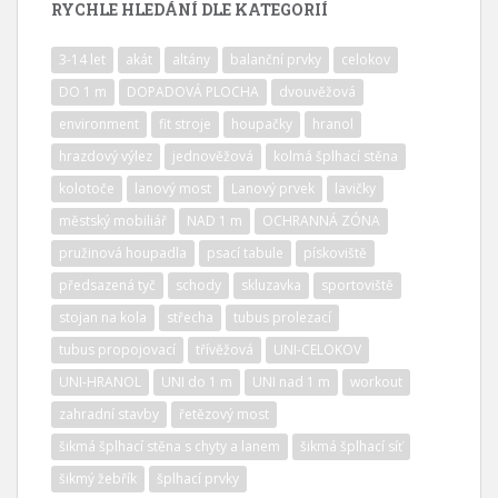
RYCHLE HLEDÁNÍ DLE KATEGORIÍ
3-14 let
akát
altány
balanční prvky
celokov
DO 1 m
DOPADOVÁ PLOCHA
dvouvěžová
environment
fit stroje
houpačky
hranol
hrazdový výlez
jednověžová
kolmá šplhací stěna
kolotoče
lanový most
Lanový prvek
lavičky
městský mobiliář
NAD 1 m
OCHRANNÁ ZÓNA
pružinová houpadla
psací tabule
pískoviště
předsazená tyč
schody
skluzavka
sportoviště
stojan na kola
střecha
tubus prolezací
tubus propojovací
třívěžová
UNI-CELOKOV
UNI-HRANOL
UNI do 1 m
UNI nad 1 m
workout
zahradní stavby
řetězový most
šikmá šplhací stěna s chyty a lanem
šikmá šplhací síť
šikmý žebřík
šplhací prvky