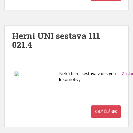
Herní UNI sestava 111
021.4
Nízká herní sestava v designu
Zákla
lokomotivy.
CELÝ ČLÁNEK