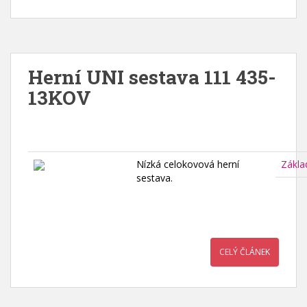
Herní UNI sestava 111 435-
13KOV
Nízká celokovová herní
Zákla
sestava.
CELÝ ČLÁNEK