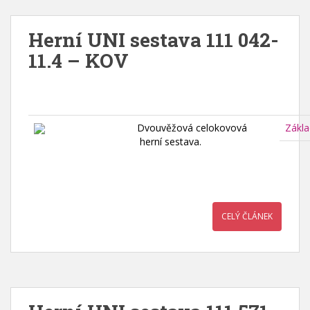
Herní UNI sestava 111 042-
11.4 – KOV
Dvouvěžová celokovová
Zákla
herní sestava.
CELÝ ČLÁNEK