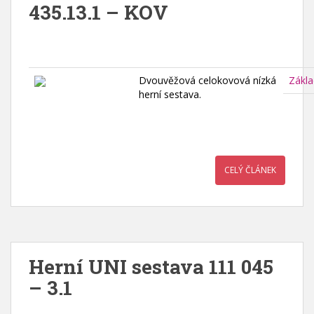
435.13.1 – KOV
Dvouvěžová celokovová nízká
Zákla
herní sestava.
CELÝ ČLÁNEK
Herní UNI sestava 111 045
– 3.1