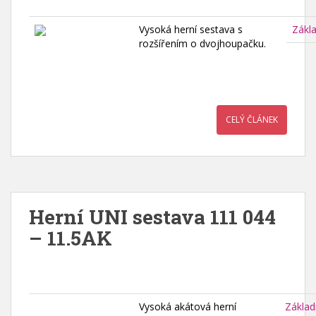
Vysoká herní sestava s
Zákl
rozšířením o dvojhoupačku.
CELÝ ČLÁNEK
Herní UNI sestava 111 044
– 11.5AK
Vysoká akátová herní
Základ