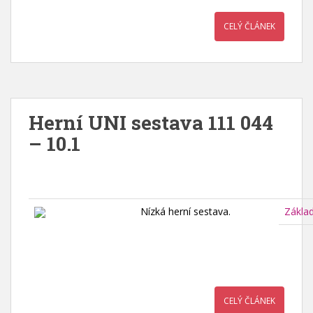
CELÝ ČLÁNEK
Herní UNI sestava 111 044
– 10.1
Nízká herní sestava.
Zákla
CELÝ ČLÁNEK