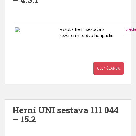
Vysoká herní sestava s
Zákl
rozšířením o dvojhoupačku.
CELÝ ČLÁNEK
Herní UNI sestava 111 044
– 15.2