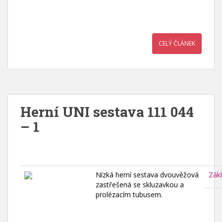
CELÝ ČLÁNEK
Herní UNI sestava 111 044
– 1
Nízká herní sestava dvouvěžová
Zák
zastřešená se skluzavkou a
prolézacím tubusem.