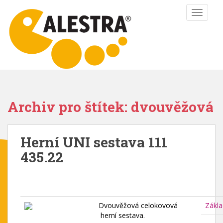
S
TOGGLE
k
i
p
t
o
m
a
i
Archiv pro štítek: dvouvěžová
n
c
o
Herní UNI sestava 111
n
435.22
t
e
n
t
Dvouvěžová celokovová
Zákla
herní sestava.