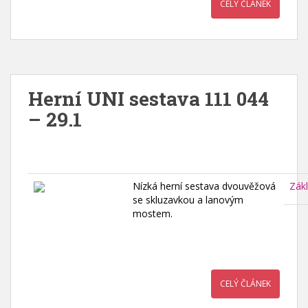
CELÝ ČLÁNEK
Herní UNI sestava 111 044
– 29.1
Nízká herní sestava dvouvěžová
Zák
se skluzavkou a lanovým
mostem.
CELÝ ČLÁNEK