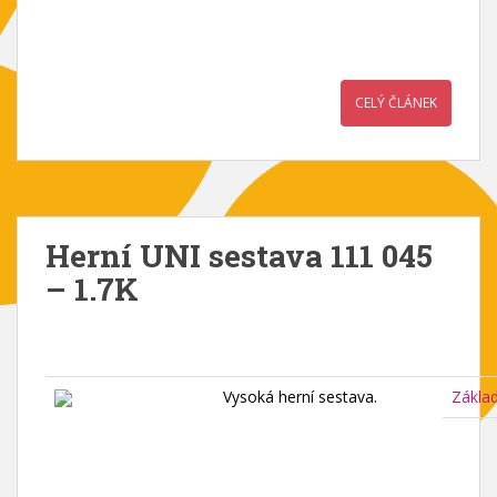
CELÝ ČLÁNEK
Herní UNI sestava 111 045
– 1.7K
Vysoká herní sestava.
Zákla