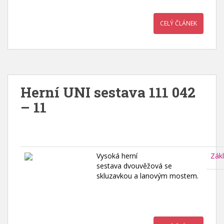
CELÝ ČLÁNEK
Herní UNI sestava 111 042
– 11
Vysoká herní
Zák
sestava dvouvěžová se
skluzavkou a lanovým mostem.