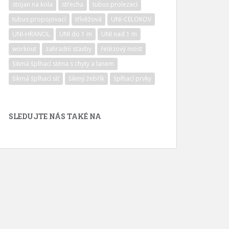
stojan na kola
střecha
tubus prolezací
tubus propojovací
třívěžová
UNI-CELOKOV
UNI-HRANOL
UNI do 1 m
UNI nad 1 m
workout
zahradní stavby
řetězový most
šikmá šplhací stěna s chyty a lanem
šikmá šplhací síť
šikmý žebřík
šplhací prvky
SLEDUJTE NÁS TAKÉ NA