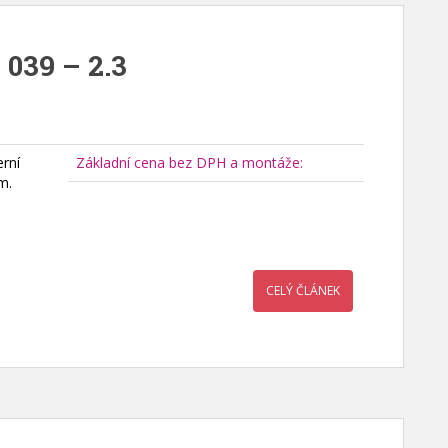
 039 – 2.3
rní
Základní cena bez DPH a montáže:
m.
CELÝ ČLÁNEK