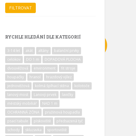
RYCHLE HLEDÁNÍ DLE KATEGORIÍ
3-14 let
akát
altány
balanční prvky
celokov
DO 1 m
DOPADOVÁ PLOCHA
dvouvěžová
environment
fit stroje
houpačky
hranol
hrazdový výlez
jednověžová
kolmá šplhací stěna
kolotoče
lanový most
Lanový prvek
lavičky
městský mobiliář
NAD 1 m
OCHRANNÁ ZÓNA
pružinová houpadla
psací tabule
pískoviště
předsazená tyč
schody
skluzavka
sportoviště