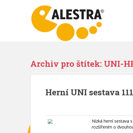
S
k
i
p
t
o
m
a
i
Archiv pro štítek: UNI
n
c
o
n
Herní UNI sestava 111
t
e
n
t
Nízká herní sestava s
rozšířením o dvouho