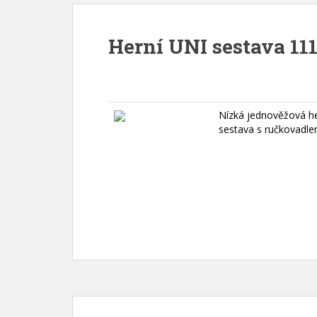
Herní UNI sestava 111
Nízká jednověžová he
sestava s ručkovadle