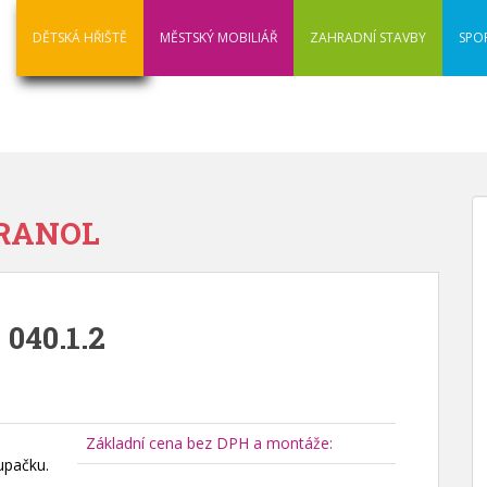
DĚTSKÁ HŘIŠTĚ
MĚSTSKÝ MOBILIÁŘ
ZAHRADNÍ STAVBY
SPO
-HRANOL
 040.1.2
Základní cena bez DPH a montáže:
upačku.