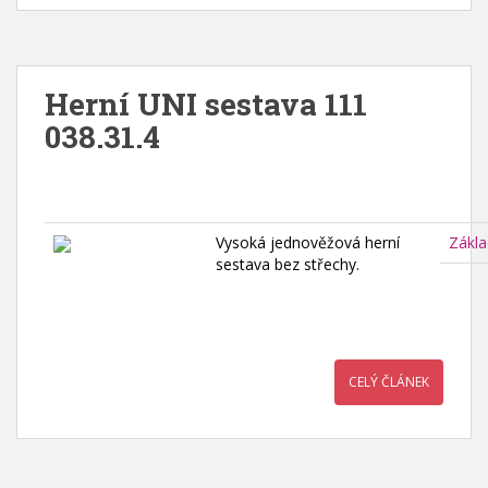
Herní UNI sestava 111
038.31.4
Vysoká jednověžová herní
Zákla
sestava bez střechy.
CELÝ ČLÁNEK