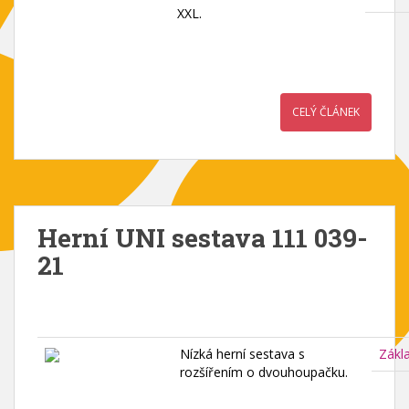
XXL.
CELÝ ČLÁNEK
Herní UNI sestava 111 039-
21
Nízká herní sestava s
Zákl
rozšířením o dvouhoupačku.