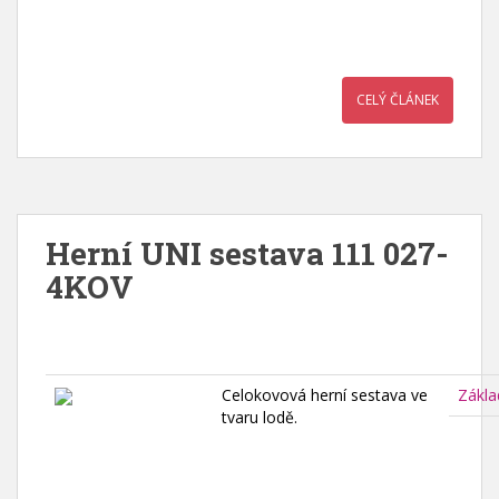
CELÝ ČLÁNEK
Herní UNI sestava 111 027-
4KOV
Celokovová herní sestava ve
Zákla
tvaru lodě.