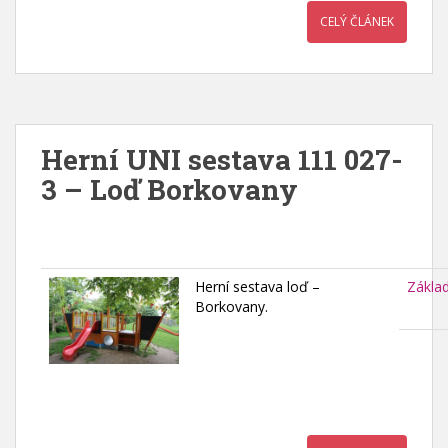
CELÝ ČLÁNEK
Herní UNI sestava 111 027-
3 – Loď Borkovany
Herní sestava loď –
Zákla
Borkovany.