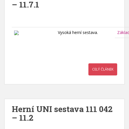
– 11.7.1
Vysoká herní sestava.
Zákla
CELÝ ČLÁNEK
Herní UNI sestava 111 042
– 11.2