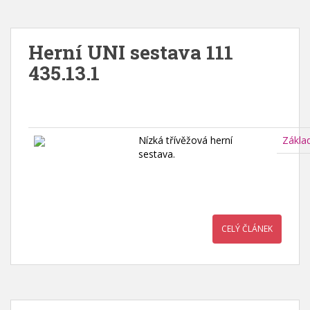
Herní UNI sestava 111
435.13.1
Nízká třívěžová herní
Zákla
sestava.
CELÝ ČLÁNEK