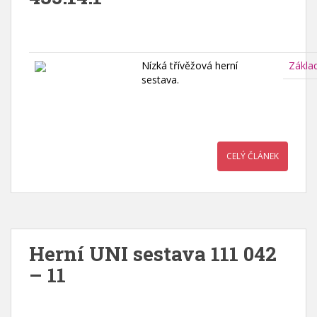
Nízká třívěžová herní
Zákla
sestava.
CELÝ ČLÁNEK
Herní UNI sestava 111 042
– 11