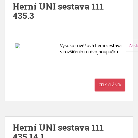
Herní UNI sestava 111
435.3
Vysoká třívěžová herní sestava
Zákl
s rozšířením o dvojhoupačku.
CELÝ ČLÁNEK
Herní UNI sestava 111
435.14.1