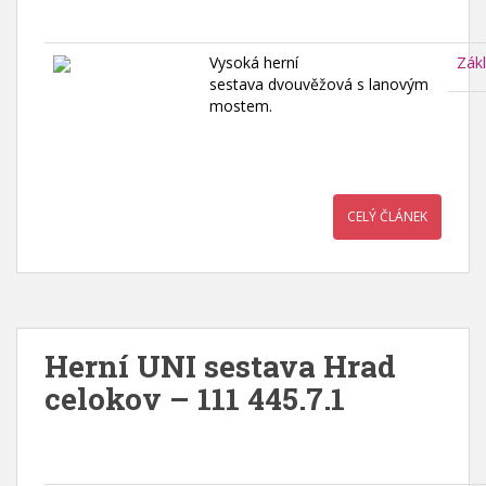
Vysoká herní
Zák
sestava dvouvěžová s lanovým
mostem.
CELÝ ČLÁNEK
Herní UNI sestava Hrad
celokov – 111 445.7.1