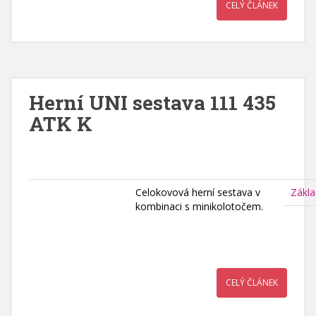
CELÝ ČLÁNEK
Herní UNI sestava 111 435
ATK K
Celokovová herní sestava v
Zákla
kombinaci s minikolotočem.
CELÝ ČLÁNEK