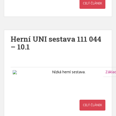
CELÝ ČLÁNEK
Herní UNI sestava 111 044
– 10.1
Nízká herní sestava.
Zákla
CELÝ ČLÁNEK