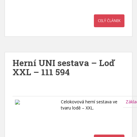
CELÝ ČLÁNEK
Herní UNI sestava – Loď
XXL – 111 594
Celokovová herní sestava ve
Zákla
tvaru lodě – XXL.