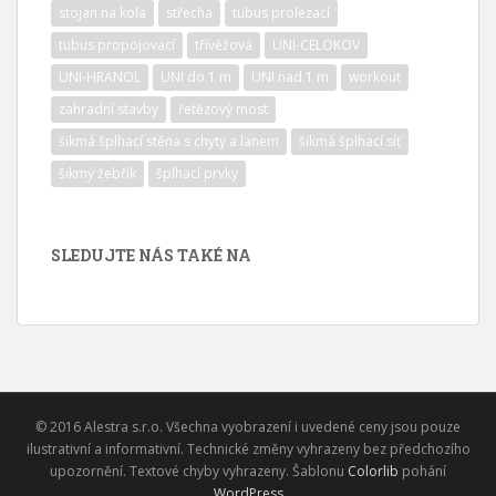
stojan na kola
střecha
tubus prolezací
tubus propojovací
třívěžová
UNI-CELOKOV
UNI-HRANOL
UNI do 1 m
UNI nad 1 m
workout
zahradní stavby
řetězový most
šikmá šplhací stěna s chyty a lanem
šikmá šplhací síť
šikmý žebřík
šplhací prvky
SLEDUJTE NÁS TAKÉ NA
© 2016 Alestra s.r.o. Všechna vyobrazení i uvedené ceny jsou pouze
ilustrativní a informativní. Technické změny vyhrazeny bez předchozího
upozornění. Textové chyby vyhrazeny. Šablonu
Colorlib
pohání
WordPress