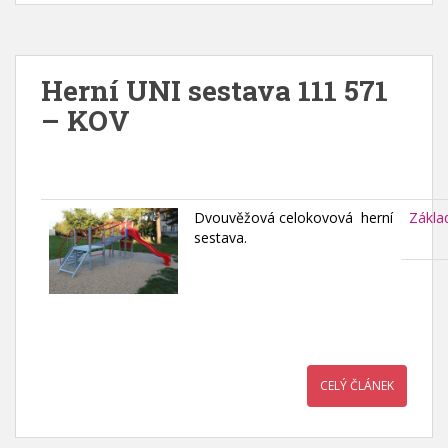
Herní UNI sestava 111 571
– KOV
Dvouvěžová celokovová herní
Zákla
sestava.
CELÝ ČLÁNEK