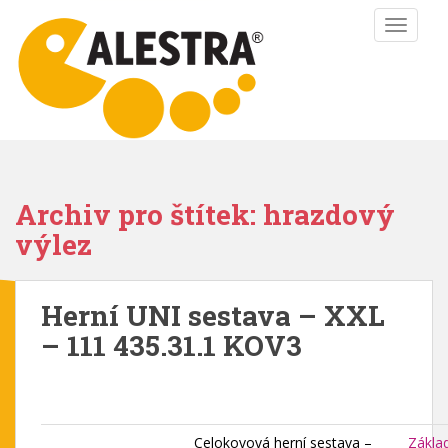
S
TOGGLE
k
i
p
t
o
m
a
i
Archiv pro štítek: hrazdový
n
výlez
c
o
n
Herní UNI sestava – XXL
t
e
– 111 435.31.1 KOV3
n
t
Celokovová herní sestava –
Zákla