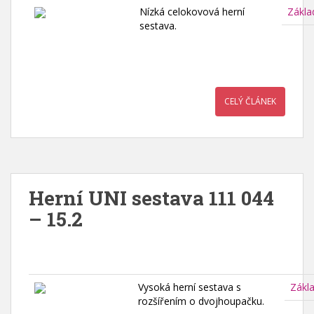
Nízká celokovová herní
Zákla
sestava.
CELÝ ČLÁNEK
Herní UNI sestava 111 044
– 15.2
Vysoká herní sestava s
Zákl
rozšířením o dvojhoupačku.