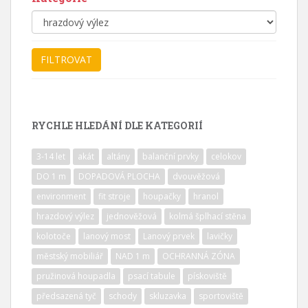
RYCHLE HLEDÁNÍ DLE KATEGORIÍ
3-14 let
akát
altány
balanční prvky
celokov
DO 1 m
DOPADOVÁ PLOCHA
dvouvěžová
environment
fit stroje
houpačky
hranol
hrazdový výlez
jednověžová
kolmá šplhací stěna
kolotoče
lanový most
Lanový prvek
lavičky
městský mobiliář
NAD 1 m
OCHRANNÁ ZÓNA
pružinová houpadla
psací tabule
pískoviště
předsazená tyč
schody
skluzavka
sportoviště