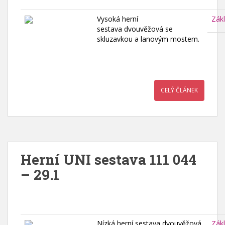
Vysoká herní
Zák
sestava dvouvěžová se
skluzavkou a lanovým mostem.
CELÝ ČLÁNEK
Herní UNI sestava 111 044
– 29.1
Nízká herní sestava dvouvěžová
Zák