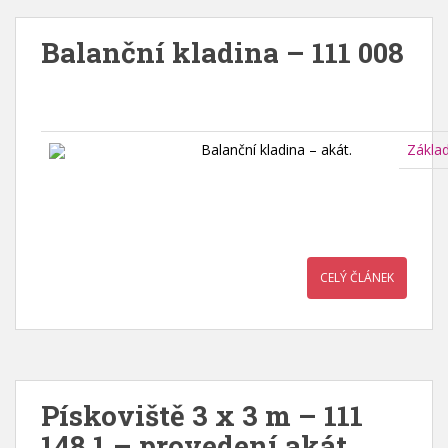
Balanční kladina – 111 008
Balanční kladina – akát.
Zákla
CELÝ ČLÁNEK
Pískoviště 3 x 3 m – 111
148.1 – provedení akát