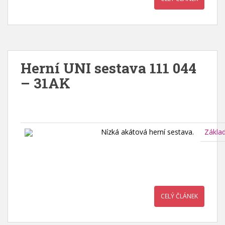
Herní UNI sestava 111 044
– 31AK
Nízká akátová herní sestava.
Zákla
CELÝ ČLÁNEK