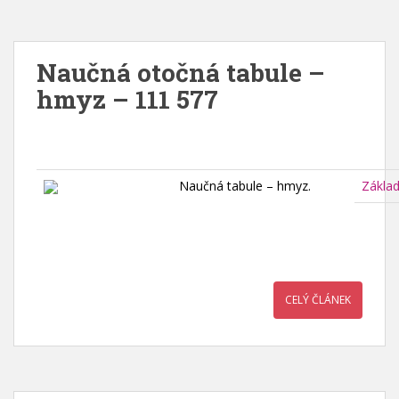
Naučná otočná tabule –
hmyz – 111 577
Naučná tabule – hmyz.
Zákla
CELÝ ČLÁNEK