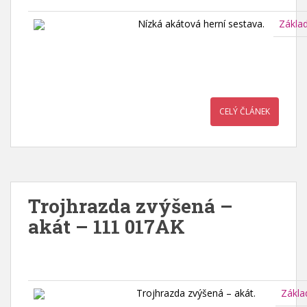
Nízká akátová herní sestava.
Zákla
CELÝ ČLÁNEK
Trojhrazda zvýšená –
akát – 111 017AK
Trojhrazda zvýšená – akát.
Zákla