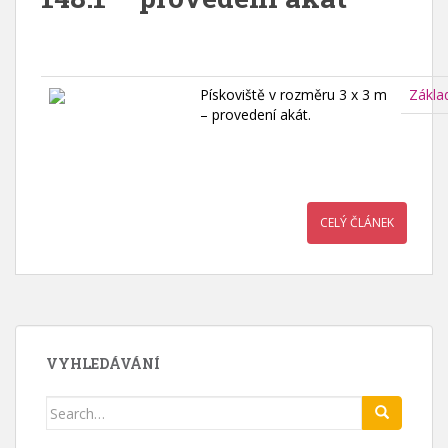
Pískoviště v rozměru 3 x 3 m
Zákla
– provedení akát.
CELÝ ČLÁNEK
VYHLEDÁVÁNÍ
Search
for: