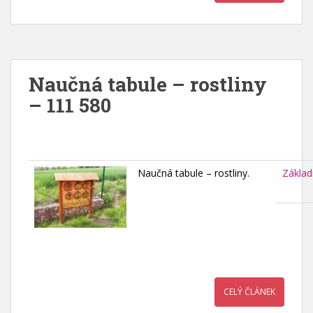
Naučná tabule – rostliny
– 111 580
Naučná tabule – rostliny.
Základ
CELÝ ČLÁNEK