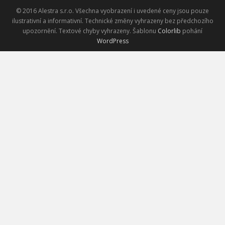
© 2016 Alestra s.r.o. Všechna vyobrazení i uvedené ceny jsou pouze
ilustrativní a informativní. Technické změny vyhrazeny bez předchozího
upozornění. Textové chyby vyhrazeny. Šablonu
Colorlib
pohání
WordPress