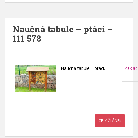
Naučná tabule – ptáci –
111 578
Naučná tabule – ptáci.
Základ
CELÝ ČLÁNEK