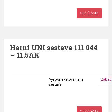
CELÝ ČLÁNEK
Herní UNI sestava 111 044
– 11.5AK
Vysoká akátová herní
Základ
sestava.
CELÝ ČLÁNEK