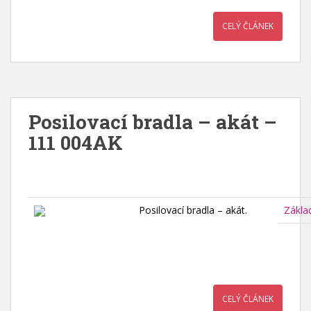
CELÝ ČLÁNEK
Posilovací bradla – akát –
111 004AK
Posilovací bradla – akát.
Zákla
CELÝ ČLÁNEK