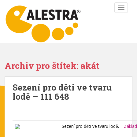
S
TOGGLE
k
i
p
t
o
m
a
i
Archiv pro štítek: akát
n
c
o
Sezení pro děti ve tvaru
n
lodě – 111 648
t
e
n
t
Sezení pro děti ve tvaru lodě.
Základ