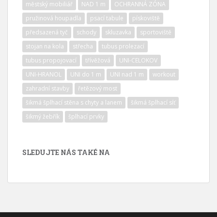
městský mobiliář
NAD 1 m
OCHRANNÁ ZÓNA
pružinová houpadla
psací tabule
pískoviště
předsazená tyč
schody
skluzavka
sportoviště
stojan na kola
střecha
tubus prolezací
tubus propojovací
třívěžová
UNI-CELOKOV
UNI-HRANOL
UNI do 1 m
UNI nad 1 m
workout
zahradní stavby
řetězový most
šikmá šplhací stěna s chyty a lanem
šikmá šplhací síť
šikmý žebřík
šplhací prvky
SLEDUJTE NÁS TAKÉ NA