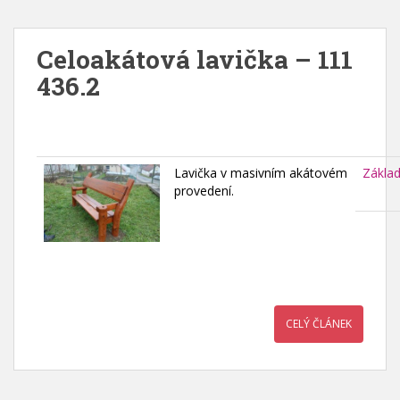
Celoakátová lavička – 111
436.2
Lavička v masivním akátovém
Zákla
provedení.
CELÝ ČLÁNEK