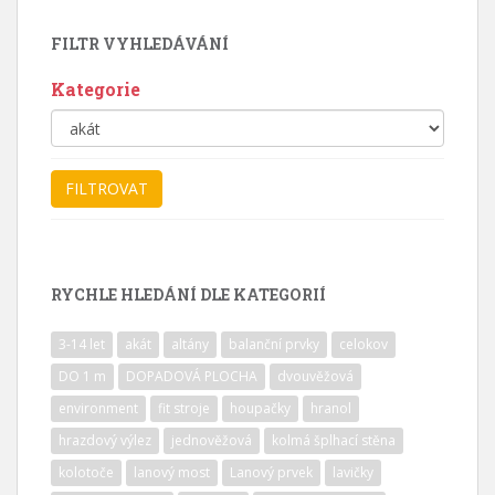
FILTR VYHLEDÁVÁNÍ
Kategorie
RYCHLE HLEDÁNÍ DLE KATEGORIÍ
3-14 let
akát
altány
balanční prvky
celokov
DO 1 m
DOPADOVÁ PLOCHA
dvouvěžová
environment
fit stroje
houpačky
hranol
hrazdový výlez
jednověžová
kolmá šplhací stěna
kolotoče
lanový most
Lanový prvek
lavičky