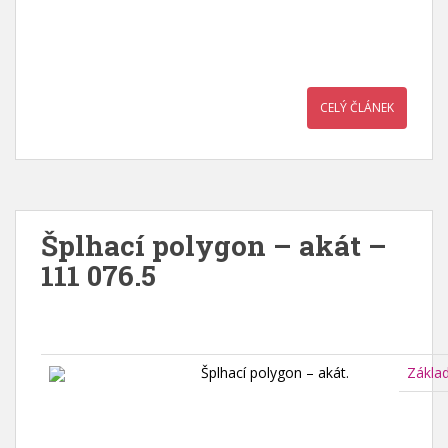
CELÝ ČLÁNEK
Šplhací polygon – akát –
111 076.5
Šplhací polygon – akát.
Zákla