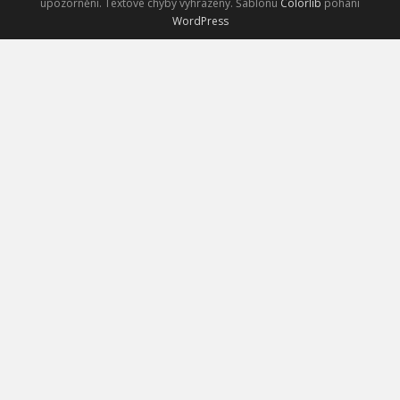
upozornění. Textové chyby vyhrazeny. Šablonu
Colorlib
pohání
WordPress