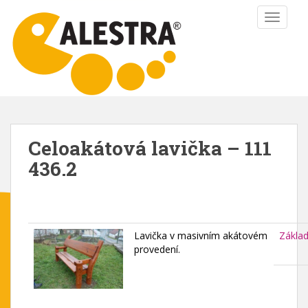
S
TOGGLE
k
i
p
t
o
m
a
i
Celoakátová lavička – 111
n
436.2
c
o
n
t
e
Lavička v masivním akátovém
Zákla
n
provedení.
t