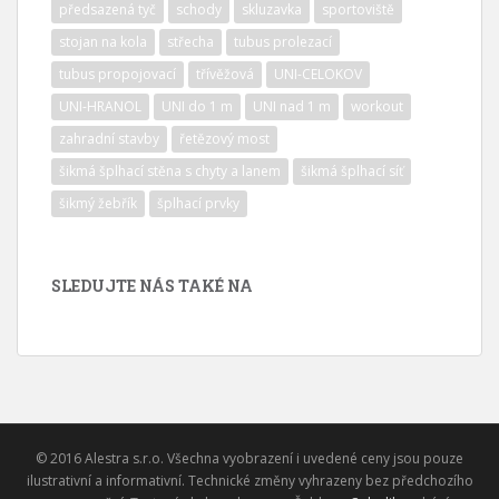
předsazená tyč
schody
skluzavka
sportoviště
stojan na kola
střecha
tubus prolezací
tubus propojovací
třívěžová
UNI-CELOKOV
UNI-HRANOL
UNI do 1 m
UNI nad 1 m
workout
zahradní stavby
řetězový most
šikmá šplhací stěna s chyty a lanem
šikmá šplhací síť
šikmý žebřík
šplhací prvky
SLEDUJTE NÁS TAKÉ NA
© 2016 Alestra s.r.o. Všechna vyobrazení i uvedené ceny jsou pouze
ilustrativní a informativní. Technické změny vyhrazeny bez předchozího