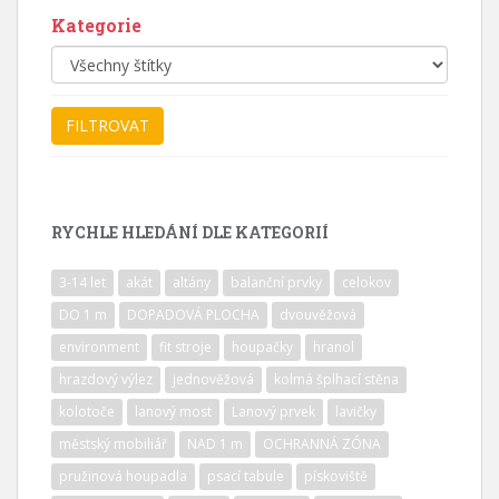
Kategorie
RYCHLE HLEDÁNÍ DLE KATEGORIÍ
3-14 let
akát
altány
balanční prvky
celokov
DO 1 m
DOPADOVÁ PLOCHA
dvouvěžová
environment
fit stroje
houpačky
hranol
hrazdový výlez
jednověžová
kolmá šplhací stěna
kolotoče
lanový most
Lanový prvek
lavičky
městský mobiliář
NAD 1 m
OCHRANNÁ ZÓNA
pružinová houpadla
psací tabule
pískoviště